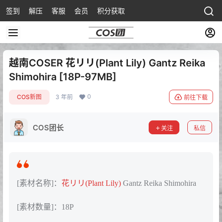
签到
解压
客服
会员
积分获取
越南COSER 花リリ(Plant Lily) Gantz Reika
Shimohira [18P-97MB]
0
COS新图
3 年前
前往下载
COS团长
关注
私信
[素材名称]：
花リリ(Plant Lily)
Gantz Reika Shimohira
[素材数量]：18P