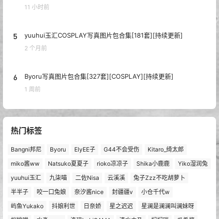
11 小时前
5
yuuhui玉汇COSPLAY写真图片包合集[181套][持续更新]
2 个月前
6
Byoru写真图片包合集[327套][COSPLAY][持续更新]
1 周前
热门标签
Bangni邦尼
Byoru
ElyEE子
G44不会受伤
Kitaro_绮太郎
miko酱ww
Natsuko夏夏子
rioko凉凉子
Shika小鹿鹿
Yiko湿润兔
yuuhui玉汇
九柒喵
二佐Nisa
云溪溪
兔子Zzz不吃胡萝卜
半半子
咬一口兔娘
奈汐酱nice
封疆疆v
小仓千代w
屿鱼Yukako
抖娘利世
日奈娇
星之迟迟
星澜是澜澜叫澜妹呀