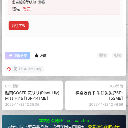
您当前的等级为
游客
请先
登录
前往下载
0
0
海报分享
收藏
花リリ(Plant Lily)
COS新图
COS新图
越南COSER 花リリ(Plant Lily)
神楽坂真冬 牛仔兔兔[75P-
Miss Hina [16P-141MB]
152MB]
2022-11-22 12:35:06
2022-11-22 12:46:56
本站永久地址：costuan.top
积分可以下载单套资源！请勿在网盘内解压！
查看怎么获取积分