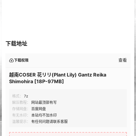
下载地址
查看
下载权限
越南COSER 花リリ(Plant Lily) Gantz Reika
Shimohira [18P-97MB]
格式：
7z
解压教程：
网站最顶部有写
存储网盘：
百度网盘
有无水印：
本站均不加水印
温馨提示：
有任何问题请联系客服