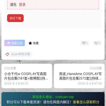
请先
登录
前往下载
2
0
海报分享
收藏
Quan冉有点饿
COS合集
COS合集
小仓千代w COSPLAY写真图
雨波_HaneAme COSPLAY写
片包合集[181套+微博图][持续
真图片包合集[572套][持续更
更新]
新]
2026-8-4 8:45:10
2026-8-4 8:47:26
本站永久地址：costuan.top
积分可以下载单套资源！请勿在网盘内解压！
查看怎么获取积分