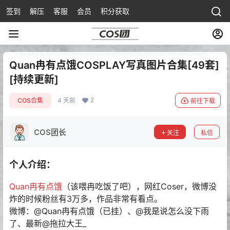
签到
解压
客服
会员
积分获取
Quan冉有点饿COSPLAY写真图片合集[49套]
[持续更新]
2
COS合集
4 天前
前往下载
COS团长
关注
私信
个人介绍：
Quan冉有点饿
（该喂冉吃饭了吧），网红Coser，微博没
炸的时候粉丝有3万多，作品非常有看点。
微博：@Quan冉有点饿（已挂）、@我是说怎么没下雨
了、最新@拖拉大王_