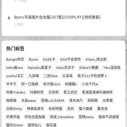
2 个月前
6
Byoru写真图片包合集[327套][COSPLAY][持续更新]
1 周前
热门标签
Bangni邦尼
Byoru
ElyEE子
G44不会受伤
Kitaro_绮太郎
miko酱ww
Natsuko夏夏子
rioko凉凉子
Shika小鹿鹿
Yiko湿润兔
yuuhui玉汇
九柒喵
二佐Nisa
云溪溪
兔子Zzz不吃胡萝卜
半半子
咬一口兔娘
奈汐酱nice
封疆疆v
小仓千代w
屿鱼Yukako
抖娘利世
日奈娇
星之迟迟
星澜是澜澜叫澜妹呀
桜桃喵
水淼aqua
洛璃LoLiSAMA
清水由乃
焖焖碳
瓜希酱
白栎Shirly
神楽坂真冬
秋和柯基
花铃
蜜汁猫裘
蠢沫沫
轩萧学姐
阿包也是兔娘
雨波_HaneAme
雪晴Astra
雯妹不讲道理
霜月Shimo
面饼仙儿
麻花酱