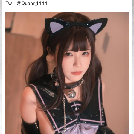
Tw：@Quanr_1444