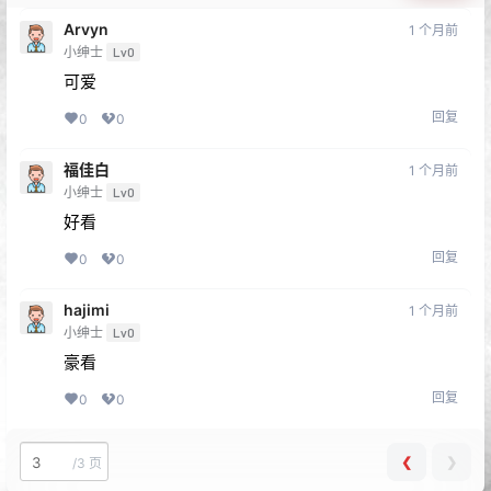
Arvyn
1 个月前
小绅士
Lv0
可爱
回复
0
0
福佳白
1 个月前
小绅士
Lv0
好看
回复
0
0
hajimi
1 个月前
小绅士
Lv0
豪看
回复
0
0
❮
❯
/
3 页