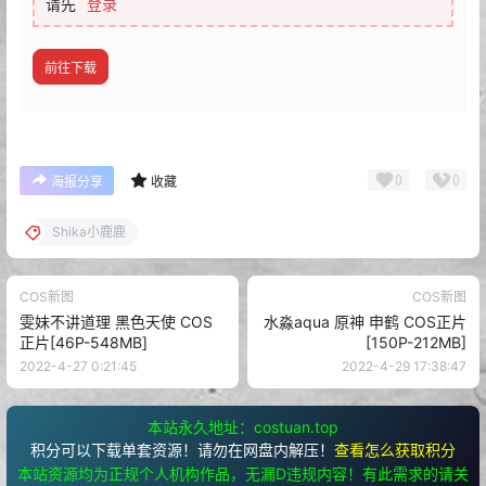
请先
登录
前往下载
0
0
海报分享
收藏
Shika小鹿鹿
COS新图
COS新图
雯妹不讲道理 黑色天使 COS
水淼aqua 原神 申鹤 COS正片
正片[46P-548MB]
[150P-212MB]
2022-4-27 0:21:45
2022-4-29 17:38:47
本站永久地址：costuan.top
积分可以下载单套资源！请勿在网盘内解压！
查看怎么获取积分
本站资源均为正规个人机构作品，无漏D违规内容！有此需求的请关