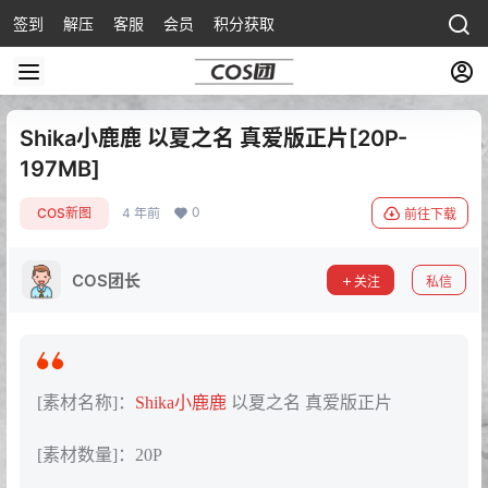
签到
解压
客服
会员
积分获取
Shika小鹿鹿 以夏之名 真爱版正片[20P-
197MB]
0
COS新图
4 年前
前往下载
COS团长
关注
私信
[素材名称]：
Shika小鹿鹿
以夏之名 真爱版正片
[素材数量]：20P