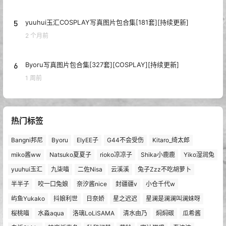
5
yuuhui玉汇COSPLAY写真图片包合集[181套][持续更新]
2 个月前
6
Byoru写真图片包合集[327套][COSPLAY][持续更新]
1 周前
热门标签
Bangni邦尼
Byoru
ElyEE子
G44不会受伤
Kitaro_绮太郎
miko酱ww
Natsuko夏夏子
rioko凉凉子
Shika小鹿鹿
Yiko湿润兔
yuuhui玉汇
九柒喵
二佐Nisa
云溪溪
兔子Zzz不吃胡萝卜
半半子
咬一口兔娘
奈汐酱nice
封疆疆v
小仓千代w
屿鱼Yukako
抖娘利世
日奈娇
星之迟迟
星澜是澜澜叫澜妹呀
桜桃喵
水淼aqua
洛璃LoLiSAMA
清水由乃
焖焖碳
瓜希酱