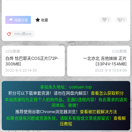
1
0
海报分享
收藏
miko酱ww
COS新图
COS新图
白烨 恰巴耶夫COS正片[72P-
一北亦北 吉他妹妹 正片
300MB]
[33P4V-154MB]
2022-9-5 22:14:30
2022-9-8 13:04:59
本站永久地址：costuan.top
积分可以下载单套资源！请勿在网盘内解压！
查看怎么获取积分
本站资源均为正规个人机构作品，无漏D违规内容！有此需求的请关
闭本站，谢谢！
推荐使用谷歌Chrome浏览器浏览！
查看被拦截解决方法
如果充值有问题或资源失效，请联系客服或文章底部留言！
查看解
压教程