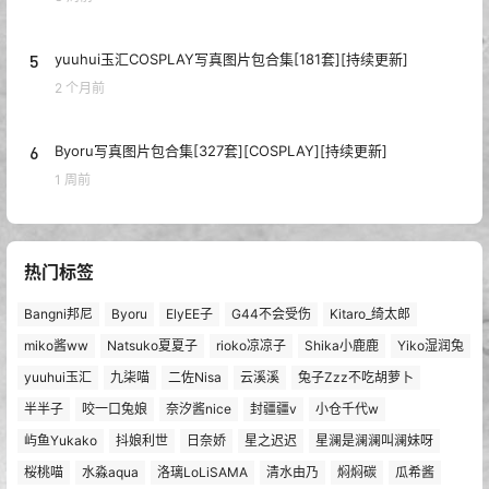
5
yuuhui玉汇COSPLAY写真图片包合集[181套][持续更新]
2 个月前
6
Byoru写真图片包合集[327套][COSPLAY][持续更新]
1 周前
热门标签
Bangni邦尼
Byoru
ElyEE子
G44不会受伤
Kitaro_绮太郎
miko酱ww
Natsuko夏夏子
rioko凉凉子
Shika小鹿鹿
Yiko湿润兔
yuuhui玉汇
九柒喵
二佐Nisa
云溪溪
兔子Zzz不吃胡萝卜
半半子
咬一口兔娘
奈汐酱nice
封疆疆v
小仓千代w
屿鱼Yukako
抖娘利世
日奈娇
星之迟迟
星澜是澜澜叫澜妹呀
桜桃喵
水淼aqua
洛璃LoLiSAMA
清水由乃
焖焖碳
瓜希酱