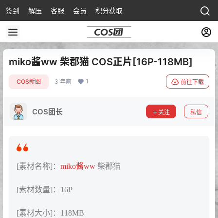
签到
解压
客服
会员
积分获取
miko酱ww 柴郡猫 COS正片[16P-118MB]
1
COS新图
3 年前
前往下载
COS团长
关注
私信
[素材名称]：
miko酱ww
柴郡猫
[素材数量]：16P
[素材大小]：118MB