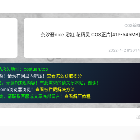
COS新图
奈汐酱nice 浴缸 花精灵 COS正片[41P-545MB]
2022-4-2 8:36:14
永久地址：costuan.top
源！请勿在网盘内解压！
查看怎么获取积分
品，无漏D违规内容！有此需求的请关闭本站，谢谢！
rome浏览器浏览！
查看被拦截解决方法
效，请联系客服或文章底部留言！
查看解压教程
提
确