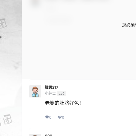
您必须
猛男217
小绅士
Lv0
老婆的肚脐好色！
0
0
000