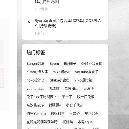
1套][持续更新]
2 个月前
6
Byoru写真图片包合集[327套][COSPLA
Y][持续更新]
1 周前
热门标签
Bangni邦尼
Byoru
ElyEE子
G44不会受伤
Kitaro_绮太郎
miko酱ww
Natsuko夏夏子
rioko凉凉子
Shika小鹿鹿
Yiko湿润兔
yuuhui玉汇
九柒喵
二佐Nisa
云溪溪
兔子Zzz不吃胡萝卜
半半子
咬一口兔娘
奈汐酱nice
封疆疆v
小仓千代w
屿鱼Yukako
抖娘利世
日奈娇
星之迟迟
星澜是澜澜叫澜妹呀
桜桃喵
水淼aqua