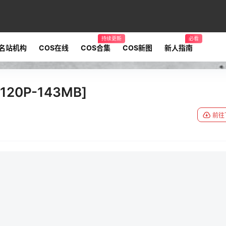
持续更新
必看
名站机构
COS在线
COS合集
COS新图
新人指南
20P-143MB]
前往