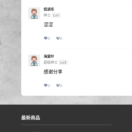
低调东
绅士
Lv1
涩涩
0
0
海棠叶
超级绅士
Lv3
感谢分享
0
0
最新商品