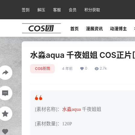
签到
解压
客服
会员
积分获取
首页
漫展资讯
动漫博主
水淼aqua 千夜姐姐 COS正片[1
0
2.7k
COS新图
4 年前
[素材名称]：
水淼aqua
千夜姐姐
[素材数量]：120P