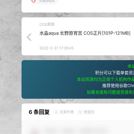
水淼aqua
COS新图
水淼aqua 长野原宵宫 COS正片[101P-121MB]
2022-3-31 17:26:45
本站
积分可以下载单套资
本站资源均为正规个人机构作
推荐使用谷歌Ch
如果充值有问题或资源失
6 条回复
文章作者
管理员
A
M
欢迎您，新朋友，感谢参与互动！