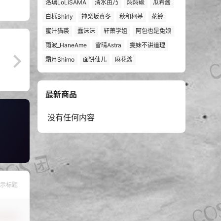
洛璃LoLiSAMA
清水由乃
焖焖碳
瓜希酱
白栎Shirly
神楽坂真冬
秋和柯基
花铃
蜜汁猫裘
蠢沫沫
轩萧学姐
阿包也是兔娘
雨波_HaneAme
雪晴Astra
雯妹不讲道理
霜月Shimo
面饼仙儿
麻花酱
最新商品
没有任何内容
示标题
认修改