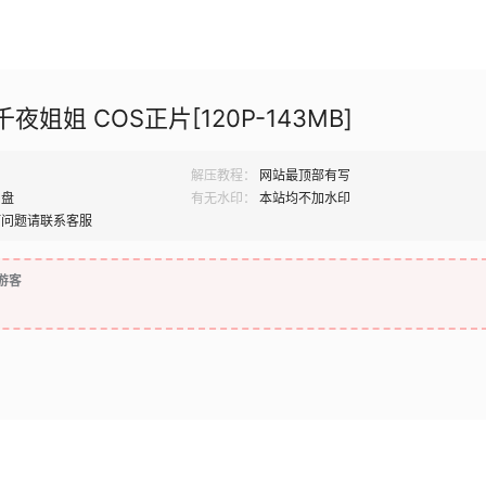
千夜姐姐 COS正片[120P-143MB]
解压教程：
网站最顶部有写
网盘
有无水印：
本站均不加水印
何问题请联系客服
游客