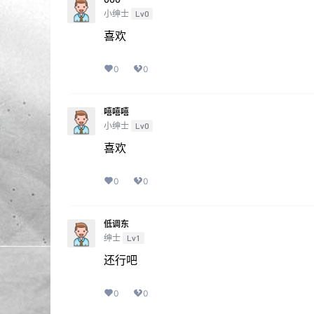
小绅士
Lv0
喜欢
0
0
嘻嘻嘻
小绅士
Lv0
喜欢
0
0
低调东
绅士
Lv1
还行吧
0
0