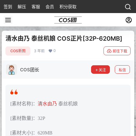
签到
解压
客服
会员
积分获取
清水由乃 泰丝机娘 COS正片[32P-620MB]
0
COS新图
3 年前
前往下载
COS团长
关注
私信
[素材名称]：
清水由乃
泰丝机娘
[素材数量]：32P
[素材大小]：620MB