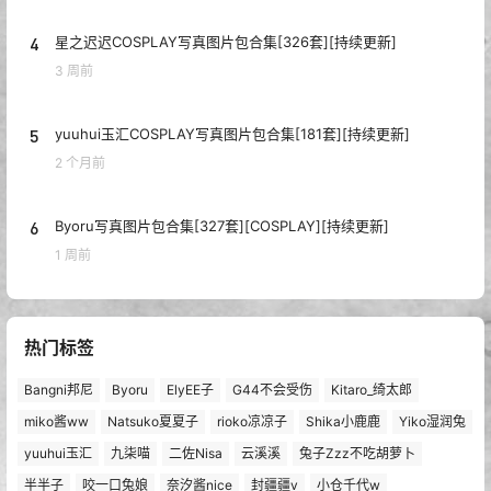
4
星之迟迟COSPLAY写真图片包合集[326套][持续更新]
3 周前
5
yuuhui玉汇COSPLAY写真图片包合集[181套][持续更新]
2 个月前
6
Byoru写真图片包合集[327套][COSPLAY][持续更新]
1 周前
热门标签
Bangni邦尼
Byoru
ElyEE子
G44不会受伤
Kitaro_绮太郎
miko酱ww
Natsuko夏夏子
rioko凉凉子
Shika小鹿鹿
Yiko湿润兔
yuuhui玉汇
九柒喵
二佐Nisa
云溪溪
兔子Zzz不吃胡萝卜
半半子
咬一口兔娘
奈汐酱nice
封疆疆v
小仓千代w