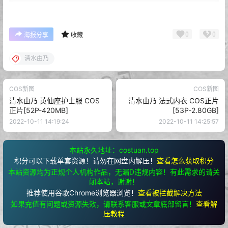
0
0
海报分享
收藏
清水由乃
COS新图
COS新图
清水由乃 英仙座护士服 COS
清水由乃 法式内衣 COS正片
正片[52P-420MB]
[53P-2.80GB]
2022-10-11 14:19:24
2022-10-11 14:25:57
本站永久地址：costuan.top
积分可以下载单套资源！请勿在网盘内解压！
查看怎么获取积分
本站资源均为正规个人机构作品，无漏D违规内容！有此需求的请关
闭本站，谢谢！
推荐使用谷歌Chrome浏览器浏览！
查看被拦截解决方法
如果充值有问题或资源失效，请联系客服或文章底部留言！
查看解
压教程