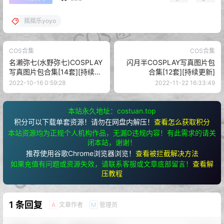
摇摇乐yoyo
COS合集
COS合集
名濑弥七(水野弥七)COSPLAY
闪月半COSPLAY写真图片包
写真图片包合集[14套][持续更
合集[12套][持续更新]
新]
2022-10-16 0:59:28
2022-11-22 16:33:49
本站永久地址：costuan.top
积分可以下载单套资源！请勿在网盘内解压！
查看怎么获取积分
本站资源均为正规个人机构作品，无漏D违规内容！有此需求的请关
闭本站，谢谢！
推荐使用谷歌Chrome浏览器浏览！
查看被拦截解决方法
如果充值有问题或资源失效，请联系客服或文章底部留言！
查看解
压教程
1 条回复
文章作者
管理员
A
M