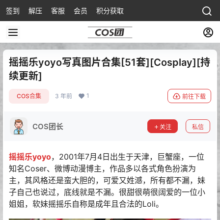
签到
解压
客服
会员
积分获取
摇摇乐yoyo写真图片合集[51套][Cosplay][持
续更新]
1
COS合集
3 年前
前往下载
COS团长
关注
私信
摇摇乐yoyo
，2001年7月4日出生于天津，巨蟹座，一位
知名Coser、微博动漫博主，作品多以各式角色扮演为
主，其风格还是蛮大胆的，可爱又姓澸，所有都不漏，妹
子自己也说过，底线就是不漏。很甜很萌很阔爱的一位小
姐姐，软妹摇摇乐自称是成年且合法的Loli。