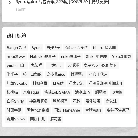
6
Byoru写真图片包合集[327套][COSPLAY][持续更新]
1 周前
热门标签
Bangni邦尼
Byoru
ElyEE子
G44不会受伤
Kitaro_绮太郎
miko酱ww
Natsuko夏夏子
rioko凉凉子
Shika小鹿鹿
Yiko湿润兔
yuuhui玉汇
九柒喵
二佐Nisa
云溪溪
兔子Zzz不吃胡萝卜
半半子
咬一口兔娘
奈汐酱nice
封疆疆v
小仓千代w
屿鱼Yukako
抖娘利世
日奈娇
星之迟迟
星澜是澜澜叫澜妹呀
桜桃喵
水淼aqua
洛璃LoLiSAMA
清水由乃
焖焖碳
瓜希酱
白栎Shirly
神楽坂真冬
秋和柯基
花铃
蜜汁猫裘
蠢沫沫
轩萧学姐
阿包也是兔娘
雨波_HaneAme
雪晴Astra
雯妹不讲道理
霜月Shimo
面饼仙儿
麻花酱