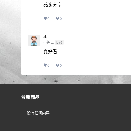
感谢分享
0
0
泽
小绅士
Lv0
真好看
0
0
最新商品
没有任何内容