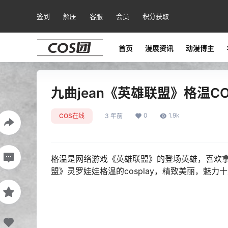
签到
解压
客服
会员
积分获取
首页
漫展资讯
动漫博主
九曲jean《英雄联盟》格温C
0
1.9k
COS在线
3 年前
格温是网络游戏《英雄联盟》的登场英雄，喜欢拿
盟》灵罗娃娃格温的cosplay，精致美丽，魅力