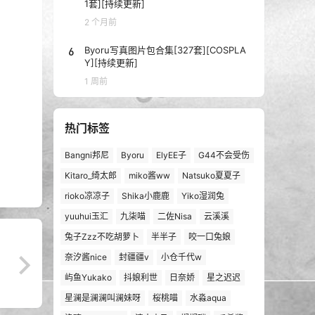
1套][持续更新]
2 个月前
6
Byoru写真图片包合集[327套][COSPLA
Y][持续更新]
1 周前
热门标签
Bangni邦尼
Byoru
ElyEE子
G44不会受伤
Kitaro_绮太郎
miko酱ww
Natsuko夏夏子
rioko凉凉子
Shika小鹿鹿
Yiko湿润兔
yuuhui玉汇
九柒喵
二佐Nisa
云溪溪
兔子Zzz不吃胡萝卜
半半子
咬一口兔娘
奈汐酱nice
封疆疆v
小仓千代w
屿鱼Yukako
抖娘利世
日奈娇
星之迟迟
星澜是澜澜叫澜妹呀
桜桃喵
水淼aqua