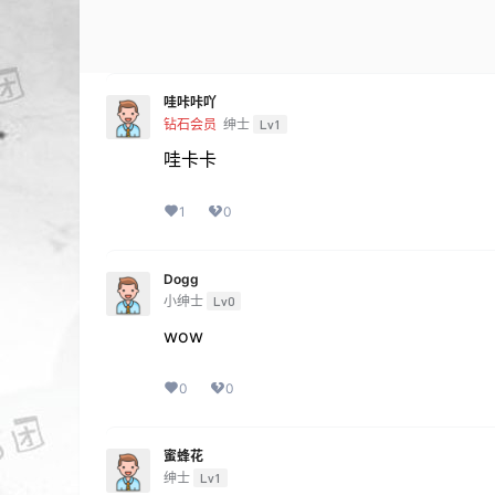
哇咔咔吖
钻石会员
绅士
Lv1
哇卡卡
1
0
Dogg
小绅士
Lv0
wow
0
0
蜜蜂花
绅士
Lv1