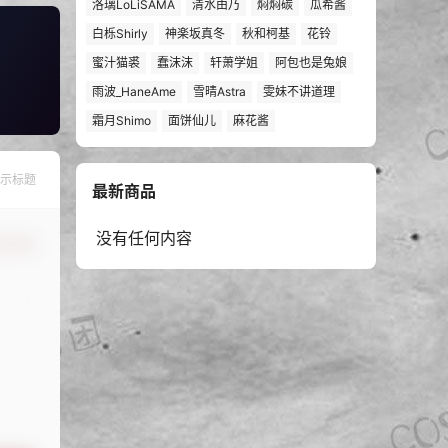
洛璃LoLiSAMA
清水由乃
焖焖碳
瓜希酱
白栎Shirly
神楽坂真冬
秋和柯基
花铃
蜜汁猫裘
蠢沫沫
轩萧学姐
阿包也是兔娘
雨波_HaneAme
雪晴Astra
雯妹不讲道理
霜月Shimo
面饼仙儿
麻花酱
示标题
最新商品
没有任何内容
认修改