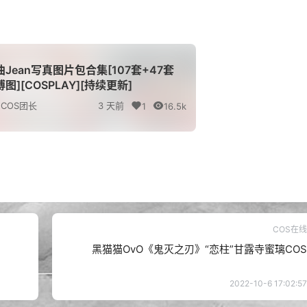
曲Jean写真图片包合集[107套+47套
图][COSPLAY][持续更新]
COS团长
3 天前
1
16.5k
COS在线
黑猫猫OvO《鬼灭之刃》“恋柱”甘露寺蜜璃COS
2022-10-6 17:02:57