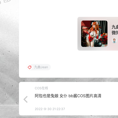
九
微博
九曲Jean
COS在线
阿包也是兔娘 女仆 bb酱COS图片高清
2022-9-30 21:22:37