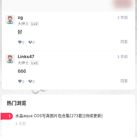
提交
zg
3 年前
大绅士
Lv2
好
回复
0
0
Links47
3 年前
大绅士
Lv2
666
回复
0
0
热门浏览
1
水淼aqua COS写真图片包合集[273套][持续更新]
4 天前