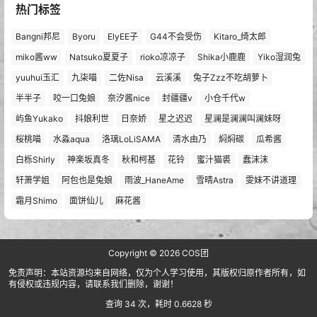
热门标签
Bangni邦尼
Byoru
ElyEE子
G44不会受伤
Kitaro_绮太郎
miko酱ww
Natsuko夏夏子
rioko凉凉子
Shika小鹿鹿
Yiko湿润兔
yuuhui玉汇
九柒喵
二佐Nisa
云溪溪
兔子Zzz不吃胡萝卜
半半子
咬一口兔娘
奈汐酱nice
封疆疆v
小仓千代w
屿鱼Yukako
抖娘利世
日奈娇
星之迟迟
星澜是澜澜叫澜妹呀
桜桃喵
水淼aqua
洛璃LoLiSAMA
清水由乃
焖焖碳
瓜希酱
白栎Shirly
神楽坂真冬
秋和柯基
花铃
蜜汁猫裘
蠢沫沫
轩萧学姐
阿包也是兔娘
雨波_HaneAme
雪晴Astra
雯妹不讲道理
霜月Shimo
面饼仙儿
麻花酱
Copyright © 2026
COS团
免责声明：本站资源均来自网络，仅为个人学习使用，其版权归原作者所有，如
有侵权或违规内容，请联系我们删除，谢谢！
查询 34 次，耗时 0.6628 秒