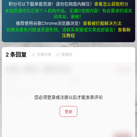
积分可以下载单套资源！请勿在网盘内解压！
查看怎么获取积分
本站资源均为正规个人机构作品，无漏D违规内容！有此需求的请关
闭本站，谢谢！
推荐使用谷歌Chrome浏览器浏览！
查看被拦截解决方法
如果充值有问题或资源失效，请联系客服或文章底部留言！
查看解
压教程
2 条回复
文章作者
管理员
A
M
欢迎您，新朋友，感谢参与互动！
确认修改
您必须登录或注册以后才能发表评论
登录