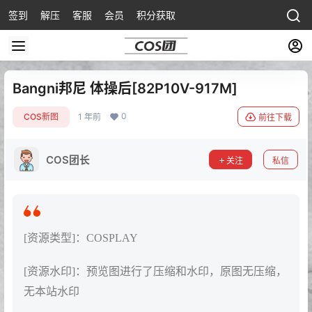
签到
解压
客服
会员
积分获取
Bangni邦尼 体操后[82P10V-917M]
0
COS新图
1 年前
前往下载
COS团长
关注
私信
[资源类型]：COSPLAY
[资源水印]：预览图进行了压缩和水印，原图无压缩，
无本站水印