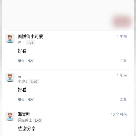
提交
面饼仙小可爱
1 年前
绅士
Lv1
好看
回复
0
0
,,,
1 年前
小绅士
Lv0
好看
回复
0
0
海棠叶
10 个月前
超级绅士
Lv3
感谢分享