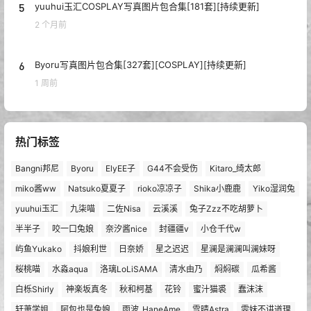
5
yuuhui玉汇COSPLAY写真图片包合集[181套][持续更新]
2 个月前
6
Byoru写真图片包合集[327套][COSPLAY][持续更新]
1 周前
热门标签
Bangni邦尼
Byoru
ElyEE子
G44不会受伤
Kitaro_绮太郎
miko酱ww
Natsuko夏夏子
rioko凉凉子
Shika小鹿鹿
Yiko湿润兔
yuuhui玉汇
九柒喵
二佐Nisa
云溪溪
兔子Zzz不吃胡萝卜
半半子
咬一口兔娘
奈汐酱nice
封疆疆v
小仓千代w
屿鱼Yukako
抖娘利世
日奈娇
星之迟迟
星澜是澜澜叫澜妹呀
桜桃喵
水淼aqua
洛璃LoLiSAMA
清水由乃
焖焖碳
瓜希酱
白栎Shirly
神楽坂真冬
秋和柯基
花铃
蜜汁猫裘
蠢沫沫
轩萧学姐
阿包也是兔娘
雨波_HaneAme
雪晴Astra
雯妹不讲道理