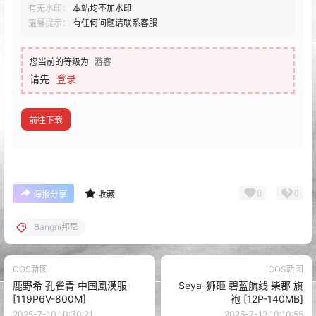
有无水印：
本站均不加水印
温馨提示：
有任何问题请联系客服
您当前的等级为
游客
请先
登录
前往下载
0
0
海报分享
收藏
Bangni邦尼
COS新图
COS新图
鹿野希 孔雀青 中国風漢服
Seya-狮砸 碧蓝航线 柴郡 旗
[119P6V-800M]
袍 [12P-140MB]
2025-7-10 10:30:21
2025-7-12 10:10:55