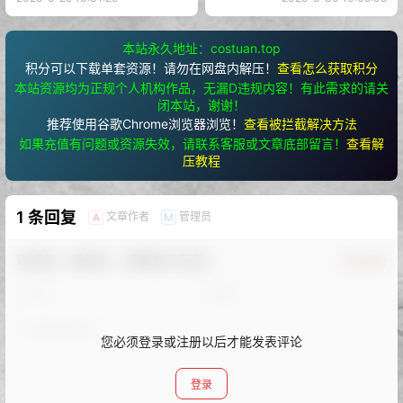
本站永久地址：costuan.top
积分可以下载单套资源！请勿在网盘内解压！
查看怎么获取积分
本站资源均为正规个人机构作品，无漏D违规内容！有此需求的请关
闭本站，谢谢！
推荐使用谷歌Chrome浏览器浏览！
查看被拦截解决方法
如果充值有问题或资源失效，请联系客服或文章底部留言！
查看解
压教程
1 条回复
文章作者
管理员
A
M
欢迎您，新朋友，感谢参与互动！
确认修改
您必须登录或注册以后才能发表评论
登录