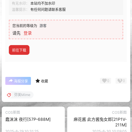
有无水印：
本站均不加水印
温馨提示：
有任何问题请联系客服
您当前的等级为
游客
请先
登录
前往下载
0
0
海报分享
收藏
弥美Mime
COS新图
COS新图
蠢沫沫 夜行[57P-688M]
麻花酱 此方酱兔女郎[21P1V-
211M]
2025-6-29 10:31:25
2025-6-30 10:09:05