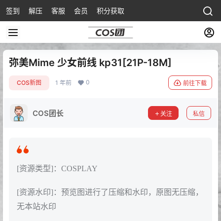
签到
解压
客服
会员
积分获取
弥美Mime 少女前线 kp31[21P-18M]
0
COS新图
1 年前
前往下载
COS团长
关注
私信
[资源类型]：COSPLAY
[资源水印]：预览图进行了压缩和水印，原图无压缩，
无本站水印