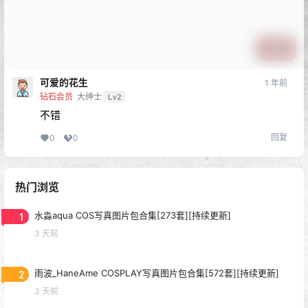
提交
可爱的花生
1 年前
钻石会员
大绅士
Lv2
不错
回复
0
0
热门浏览
1
水淼aqua COS写真图片包合集[273套][持续更新]
3 天前
2
雨波_HaneAme COSPLAY写真图片包合集[572套][持续更新]
3 天前