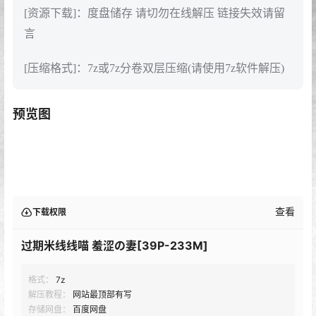
[资源下载]：度盘储存 请切勿在线解压 链接失效请留
言
[压缩格式]：7z或7z分卷双层压缩(请使用7z软件解压)
预览图
查看
下载权限
过期米线线喵 羞涩の妻[39P-233M]
格式：
7z
解压教程：
网站最顶部有写
存储网盘：
百度网盘