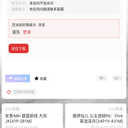
有无水印：
本站均不加水印
温馨提示：
有任何问题请联系客服
您当前的等级为
游客
请先
登录
前往下载
0
0
海报分享
收藏
过期米线线喵
COS新图
COS新图
安食Ajiki 碧蓝航线 大凤
面饼仙儿 公主连结Re：Dive
JK[41P-281M]
宵滨深月[34P1V-431M]
2025-6-12 10:07:47
2025-6-12 10:13:37