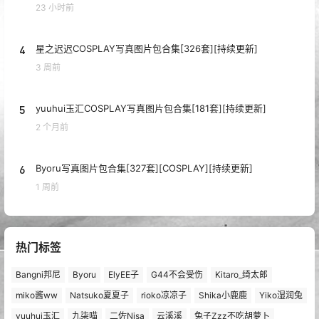
23 小时前
4
星之迟迟COSPLAY写真图片包合集[326套][持续更新]
3 周前
5
yuuhui玉汇COSPLAY写真图片包合集[181套][持续更新]
2 个月前
6
Byoru写真图片包合集[327套][COSPLAY][持续更新]
1 周前
热门标签
Bangni邦尼
Byoru
ElyEE子
G44不会受伤
Kitaro_绮太郎
miko酱ww
Natsuko夏夏子
rioko凉凉子
Shika小鹿鹿
Yiko湿润兔
yuuhui玉汇
九柒喵
二佐Nisa
云溪溪
兔子Zzz不吃胡萝卜