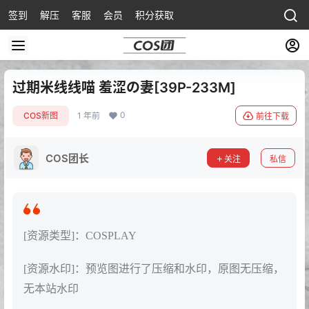
签到
解压
客服
会员
积分获取
过期米线线喵 羞涩の妻[39P-233M]
0
COS新图
1 年前
前往下载
COS团长
关注
私信
[资源类型]：COSPLAY
[资源水印]：预览图进行了压缩和水印，原图无压缩，
无本站水印