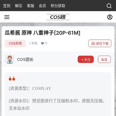
签到
解压
客服
会员
积分获取
瓜希酱 原神 八重神子[20P-61M]
0
COS新图
1 年前
前往下载
COS团长
关注
私信
[资源类型]：COSPLAY
[资源水印]：预览图进行了压缩和水印，原图无压缩，
无本站水印