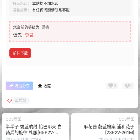
有无水印：
本站均不加水印
温馨提示：
有任何问题请联系客服
您当前的等级为
游客
请先
登录
前往下载
0
0
海报分享
收藏
瓜希酱
COS新图
COS新图
半半子 碧蓝航线 恰巴耶夫 白
麻花酱 蔚蓝档案 浦和花子
骑兵的旋律 礼服[65P2V-
[23P2V-261M]
308M]
2025-6-11 10:22:49
2025-6-11 10:33:35