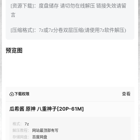
[资源下载]：度盘储存 请切勿在线解压 链接失效请留
言
[压缩格式]：7z或7z分卷双层压缩(请使用7z软件解压)
预览图
查看
下载权限
瓜希酱 原神 八重神子[20P-61M]
格式：
7z
解压教程：
网站最顶部有写
存储网盘：
百度网盘