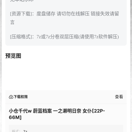
[资源下载]：度盘储存 请切勿在线解压 链接失效请留
言
[压缩格式]：7z或7z分卷双层压缩(请使用7z软件解压)
预览图
查看
下载权限
小仓千代w 蔚蓝档案 一之濑明日奈 女仆[22P-
66M]
格式：
7z