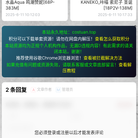
水淼Aqua 鸣潮赞妮[68P-
KANEKO_咔喵 索尼子 圣诞
383M]
[18P2V-138M]
2025-6-11 10:12:03
2025-6-11 10:17:33
本站永久地址：costuan.top
积分可以下载单套资源！请勿在网盘内解压！
查看怎么获取积分
本站资源均为正规个人机构作品，无漏D违规内容！有此需求的请关
闭本站，谢谢！
推荐使用谷歌Chrome浏览器浏览！
查看被拦截解决方法
如果充值有问题或资源失效，请联系客服或文章底部留言！
查看解
压教程
2 条回复
文章作者
管理员
A
M
欢迎您，新朋友，感谢参与互动！
确认修改
您必须登录或注册以后才能发表评论