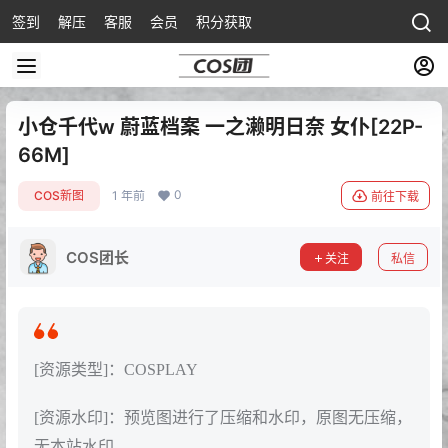
签到
解压
客服
会员
积分获取
小仓千代w 蔚蓝档案 一之濑明日奈 女仆[22P-
66M]
0
COS新图
1 年前
前往下载
COS团长
关注
私信
[资源类型]：COSPLAY
[资源水印]：预览图进行了压缩和水印，原图无压缩，
无本站水印