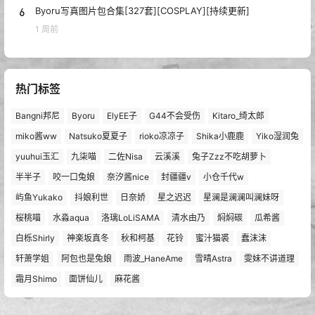
6
Byoru写真图片包合集[327套][COSPLAY][持续更新]
1 周前
热门标签
Bangni邦尼
Byoru
ElyEE子
G44不会受伤
Kitaro_绮太郎
miko酱ww
Natsuko夏夏子
rioko凉凉子
Shika小鹿鹿
Yiko湿润兔
yuuhui玉汇
九柒喵
二佐Nisa
云溪溪
兔子Zzz不吃胡萝卜
半半子
咬一口兔娘
奈汐酱nice
封疆疆v
小仓千代w
屿鱼Yukako
抖娘利世
日奈娇
星之迟迟
星澜是澜澜叫澜妹呀
桜桃喵
水淼aqua
洛璃LoLiSAMA
清水由乃
焖焖碳
瓜希酱
白栎Shirly
神楽坂真冬
秋和柯基
花铃
蜜汁猫裘
蠢沫沫
轩萧学姐
阿包也是兔娘
雨波_HaneAme
雪晴Astra
雯妹不讲道理
霜月Shimo
面饼仙儿
麻花酱