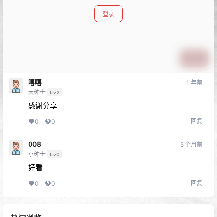
登录
提交
嘻嘻
1 年前
大绅士
Lv2
感谢分享
回复
0
0
008
5 个月前
小绅士
Lv0
好看
回复
0
0