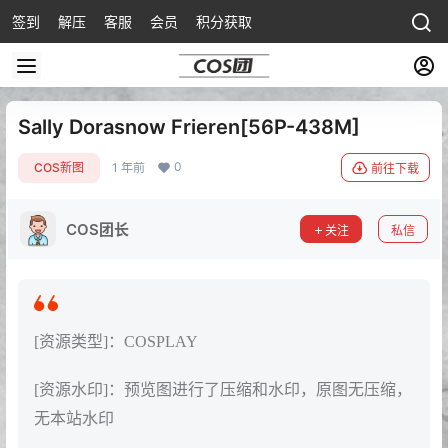
签到
解压
客服
会员
积分获取
Sally Dorasnow Frieren[56P-438M]
0
COS新图
1 年前
前往下载
COS团长
关注
私信
[资源类型]：COSPLAY
[资源水印]：预览图进行了压缩和水印，原图无压缩，
无本站水印