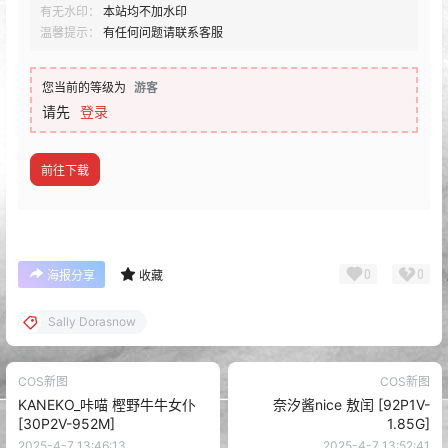
有无水印：
本站均不加水印
温馨提示：
有任何问题请联系客服
您当前的等级为
游客
请先
登录
前往下载
0
0
海报分享
收藏
Sally Dorasnow
COS新图
COS新图
KANEKO_咔喵 樫野牛牛女仆
奈汐酱nice 敖闰 [92P1V-
[30P2V-952M]
1.85G]
2025-4-7 13:46:13
2025-4-7 13:52:41