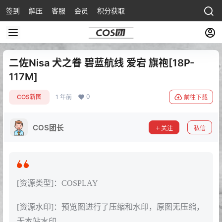
签到
解压
客服
会员
积分获取
二佐Nisa 犬之眷 碧蓝航线 爱宕 旗袍[18P-
117M]
0
COS新图
1 年前
前往下载
COS团长
关注
私信
[资源类型]：COSPLAY
[资源水印]：预览图进行了压缩和水印，原图无压缩，
无本站水印