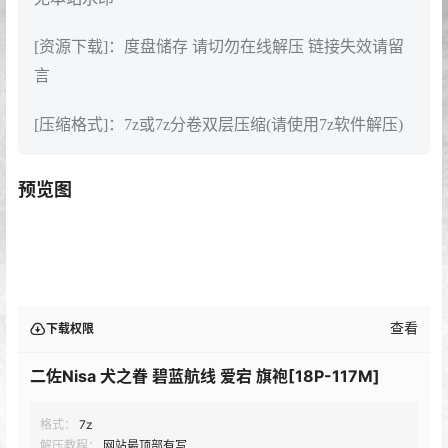
[资源下载]：度盘储存 请切勿在线解压 链接失效请留
言
[压缩格式]：7z或7z分卷双层压缩(请使用7z软件解压)
预览图
查看
下载权限
二佐Nisa 犬之眷 碧蓝航线 爱宕 旗袍[18P-117M]
格式：
7z
解压教程：
网站最顶部有写