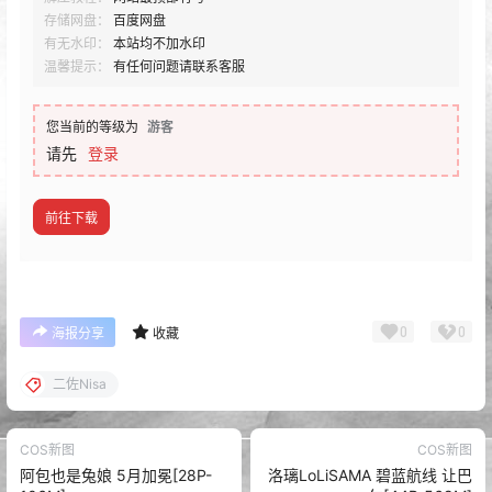
存储网盘：
百度网盘
有无水印：
本站均不加水印
温馨提示：
有任何问题请联系客服
您当前的等级为
游客
请先
登录
前往下载
0
0
海报分享
收藏
二佐Nisa
COS新图
COS新图
阿包也是兔娘 5月加冕[28P-
洛璃LoLiSAMA 碧蓝航线 让巴