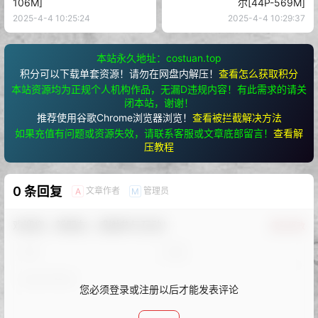
106M]
尔[44P-569M]
2025-4-4 10:25:24
2025-4-4 10:29:37
本站永久地址：costuan.top
积分可以下载单套资源！请勿在网盘内解压！
查看怎么获取积分
本站资源均为正规个人机构作品，无漏D违规内容！有此需求的请关
闭本站，谢谢！
推荐使用谷歌Chrome浏览器浏览！
查看被拦截解决方法
如果充值有问题或资源失效，请联系客服或文章底部留言！
查看解
压教程
0 条回复
文章作者
管理员
A
M
欢迎您，新朋友，感谢参与互动！
确认修改
您必须登录或注册以后才能发表评论