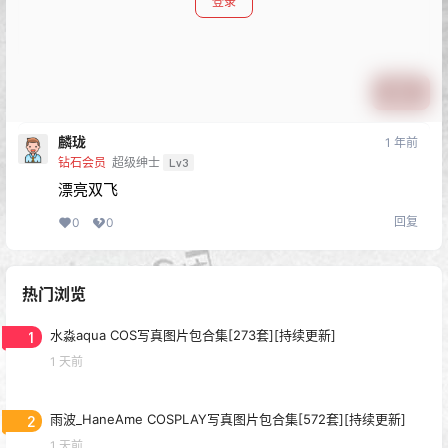
登录
提交
麟珑
1 年前
钻石会员
超级绅士
Lv3
漂亮双飞
回复
0
0
热门浏览
1
水淼aqua COS写真图片包合集[273套][持续更新]
1 天前
2
雨波_HaneAme COSPLAY写真图片包合集[572套][持续更新]
1 天前