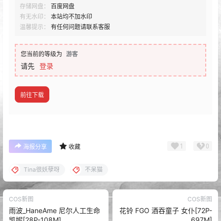
存储网盘：
百度网盘
有无水印：
本站均不加水印
温馨提示：
有任何问题请联系客服
您当前的等级为
游客
请先
登录
前往下载
1
0
海报分享
收藏
Tina很妖孽呀
不呆猫
COS新图
COS新图
雨波_HaneAme 尼尔人工生命
花铃 FGO 酒吞童子 女仆[72P-
凯妮[28P-108M]
697M]