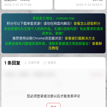
2025-3-21 10:17:06
2025-3-22 18:35:11
本站永久地址：costuan.top
积分可以下载单套资源！请勿在网盘内解压！
查看怎么获取积分
本站资源均为正规个人机构作品，无漏D违规内容！有此需求的请关
闭本站，谢谢！
推荐使用谷歌Chrome浏览器浏览！
查看被拦截解决方法
如果充值有问题或资源失效，请联系客服或文章底部留言！
查看解
压教程
1 条回复
文章作者
管理员
A
M
欢迎您，新朋友，感谢参与互动！
确认修改
您必须登录或注册以后才能发表评论