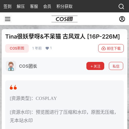
签到
解压
客服
会员
积分获取
Tina很妖孽呀&不呆猫 古风双人 [16P-226M]
1
COS新图
1 年前
前往下载
COS团长
关注
私信
[资源类型]：COSPLAY
[资源水印]：预览图进行了压缩和水印，原图无压缩，
无本站水印