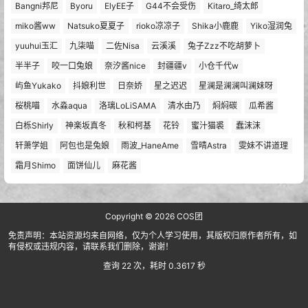
Bangni邦尼
Byoru
ElyEE子
G44不会受伤
Kitaro_绮太郎
miko酱ww
Natsuko夏夏子
rioko凉凉子
Shika小鹿鹿
Yiko湿润兔
yuuhui玉汇
九柒喵
二佐Nisa
云溪溪
兔子Zzz不吃胡萝卜
半半子
咬一口兔娘
奈汐酱nice
封疆疆v
小仓千代w
屿鱼Yukako
抖娘利世
日奈娇
星之迟迟
星澜是澜澜叫澜妹呀
桜桃喵
水淼aqua
洛璃LoLiSAMA
清水由乃
焖焖碳
瓜希酱
白栎Shirly
神楽坂真冬
秋和柯基
花铃
蜜汁猫裘
蠢沫沫
轩萧学姐
阿包也是兔娘
雨波_HaneAme
雪晴Astra
雯妹不讲道理
霜月Shimo
面饼仙儿
麻花酱
Copyright © 2026
COS团
免责声明：本站资源均来自网络，仅为个人学习使用，其版权归原作者所有，如
有侵权或违规内容，请联系我们删除，谢谢！
查询 22 次，耗时 0.3617 秒