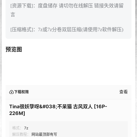
[资源下载]：度盘储存 请切勿在线解压 链接失效请留
言
[压缩格式]：7z或7z分卷双层压缩(请使用7z软件解压)
预览图
查看
下载权限
Tina很妖孽呀&#038;不呆猫 古风双人 [16P-
226M]
格式：
7z
解压教程：
网站最顶部有写