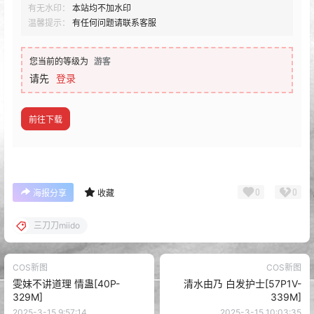
有无水印：
本站均不加水印
温馨提示：
有任何问题请联系客服
您当前的等级为
游客
请先
登录
前往下载
0
0
海报分享
收藏
三刀刀miido
COS新图
COS新图
雯妹不讲道理 情蛊[40P-
清水由乃 白发护士[57P1V-
329M]
339M]
2025-3-15 9:57:14
2025-3-15 10:03:35