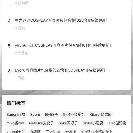
9 分钟后
4
星之迟迟COSPLAY写真图片包合集[326套][持续更新]
3 周前
5
yuuhui玉汇COSPLAY写真图片包合集[181套][持续更新]
2 个月前
6
Byoru写真图片包合集[327套][COSPLAY][持续更新]
1 周前
热门标签
Bangni邦尼
Byoru
ElyEE子
G44不会受伤
Kitaro_绮太郎
miko酱ww
Natsuko夏夏子
rioko凉凉子
Shika小鹿鹿
Yiko湿润兔
yuuhui玉汇
九柒喵
二佐Nisa
云溪溪
兔子Zzz不吃胡萝卜