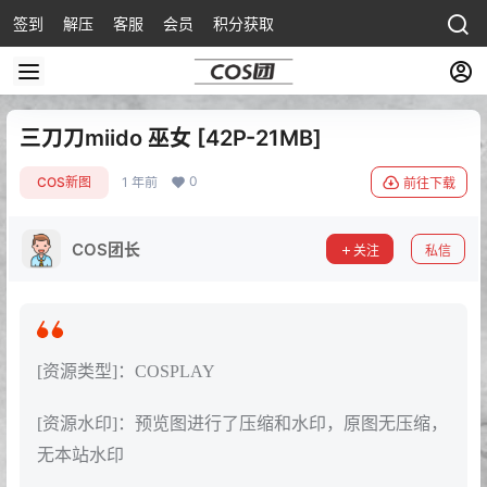
签到
解压
客服
会员
积分获取
三刀刀miido 巫女 [42P-21MB]
0
COS新图
1 年前
前往下载
COS团长
关注
私信
[资源类型]：COSPLAY
[资源水印]：预览图进行了压缩和水印，原图无压缩，
无本站水印