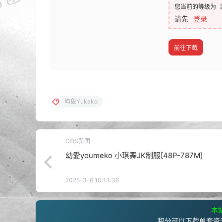
您当前的等级为
请先
登录
前往下载
屿鱼Yukako
COS新图
幼愛youmeko 小琪舞JK制服[48P-787M]
2025-3-6 10:13:36
本站
积分可以下载单套资