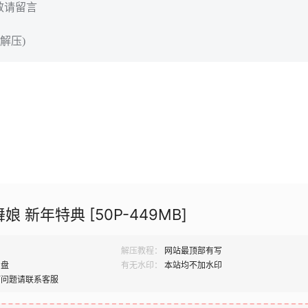
效请留言
解压)
娘 新年特典 [50P-449MB]
解压教程：
网站最顶部有写
网盘
有无水印：
本站均不加水印
何问题请联系客服