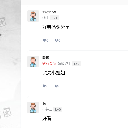
zxc1159
绅士
Lv1
好看感谢分享
0
0
麟珑
钻石会员
超级绅士
Lv3
漂亮小姐姐
0
0
泯
小绅士
Lv0
好看