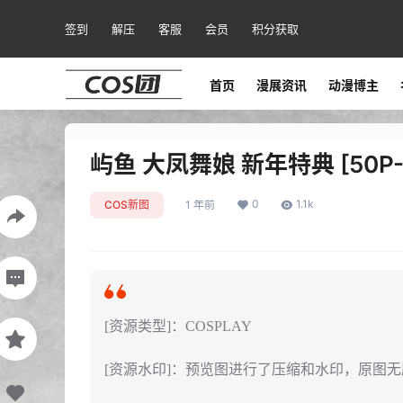
签到
解压
客服
会员
积分获取
首页
漫展资讯
动漫博主
屿鱼 大凤舞娘 新年特典 [50P-
0
1.1k
COS新图
1 年前
[资源类型]：COSPLAY
[资源水印]：预览图进行了压缩和水印，原图