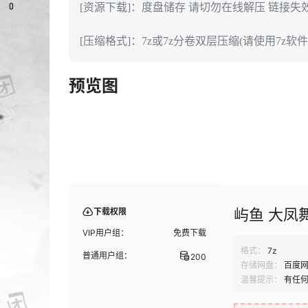
0
[资源下载]：度盘储存 请切勿在线解压 链接失
[压缩格式]：7z或7z分卷双层压缩(请使用7z软件
预览图
屿鱼 大凤舞
下载权限
VIP用户组：
免费下载
格式：
7z
普通用户组：
200
存储网盘：
百度
温馨提示：
有任