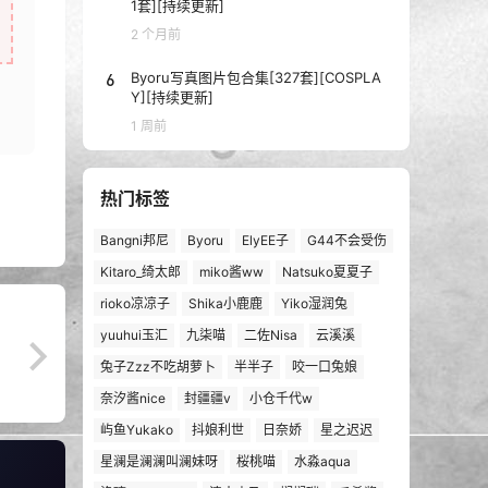
1套][持续更新]
2 个月前
6
Byoru写真图片包合集[327套][COSPLA
Y][持续更新]
1 周前
热门标签
Bangni邦尼
Byoru
ElyEE子
G44不会受伤
Kitaro_绮太郎
miko酱ww
Natsuko夏夏子
rioko凉凉子
Shika小鹿鹿
Yiko湿润兔
yuuhui玉汇
九柒喵
二佐Nisa
云溪溪
兔子Zzz不吃胡萝卜
半半子
咬一口兔娘
奈汐酱nice
封疆疆v
小仓千代w
屿鱼Yukako
抖娘利世
日奈娇
星之迟迟
星澜是澜澜叫澜妹呀
桜桃喵
水淼aqua