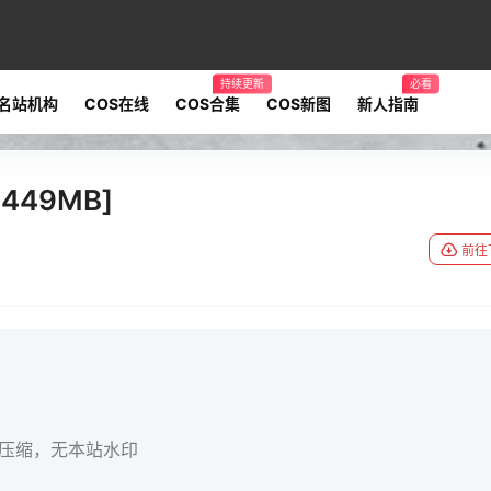
持续更新
必看
名站机构
COS在线
COS合集
COS新图
新人指南
449MB]
前往
无压缩，无本站水印