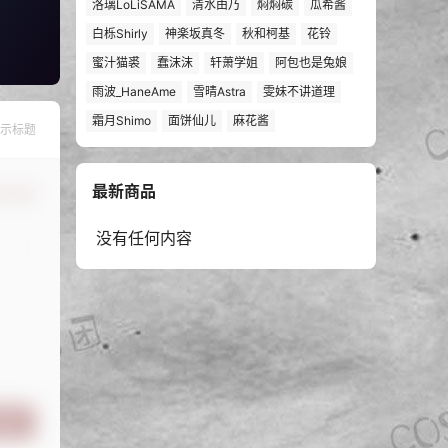
洛璃LoLiSAMA
清水由乃
焖焖碳
瓜希酱
白栎Shirly
神楽坂真冬
秋和柯基
花铃
蜜汁猫裘
蠢沫沫
轩萧学姐
阿包也是兔娘
雨波_HaneAme
雪晴Astra
雯妹不讲道理
霜月Shimo
面饼仙儿
麻花酱
示标题
最新商品
认修改
没有任何内容
提交