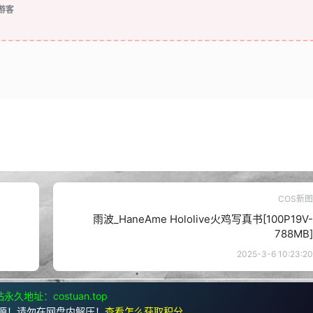
游客
COS新图
雨波_HaneAme Hololive火鸡写真书[100P19V-
788MB]
2025-3-6 10:23:20
永久地址：costuan.top
源！请勿在网盘内解压！
查看怎么获取积分