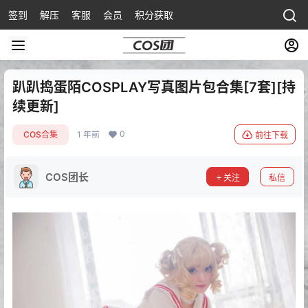
签到
解压
客服
会员
积分获取
趴趴捣蛋陌COSPLAY写真图片包合集[7套][持
续更新]
0
COS合集
1 年前
前往下载
COS团长
关注
私信