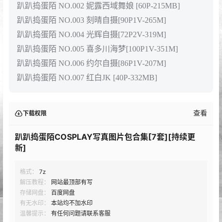
趴趴捣蛋陌 NO.002 妮露西域舞娘 [60P-215MB]
趴趴捣蛋陌 NO.003 刻晴自摄[90P1V-265M]
趴趴捣蛋陌 NO.004 光辉自摄[72P2V-319M]
趴趴捣蛋陌 NO.005 喜多川海梦[100P1V-351M]
趴趴捣蛋陌 NO.006 约尔自摄[86P1V-207M]
趴趴捣蛋陌 NO.007 红白JK [40P-332MB]
查看
下载权限
趴趴捣蛋陌COSPLAY写真图片包合集[7套][持续更
新]
格式：
7z
解压教程：
网站最顶部有写
存储网盘：
百度网盘
有无水印：
本站均不加水印
温馨提示：
有任何问题请联系客服