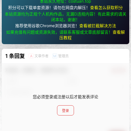
本站永久地址：costuan.top
积分可以下载单套资源！请勿在网盘内解压！
查看怎么获取积分
本站资源均为正规个人机构作品，无漏D违规内容！有此需求的请关
闭本站，谢谢！
推荐使用谷歌Chrome浏览器浏览！
查看被拦截解决方法
如果充值有问题或资源失效，请联系客服或文章底部留言！
查看解
压教程
1 条回复
文章作者
管理员
A
M
欢迎您，新朋友，感谢参与互动！
确认修改
您必须登录或注册以后才能发表评论
登录