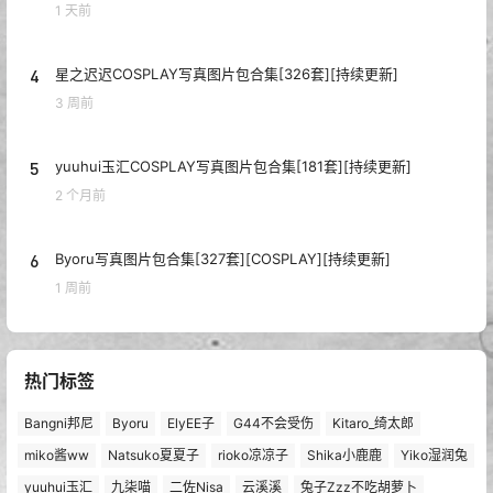
1 天前
4
星之迟迟COSPLAY写真图片包合集[326套][持续更新]
3 周前
5
yuuhui玉汇COSPLAY写真图片包合集[181套][持续更新]
2 个月前
6
Byoru写真图片包合集[327套][COSPLAY][持续更新]
1 周前
热门标签
Bangni邦尼
Byoru
ElyEE子
G44不会受伤
Kitaro_绮太郎
miko酱ww
Natsuko夏夏子
rioko凉凉子
Shika小鹿鹿
Yiko湿润兔
yuuhui玉汇
九柒喵
二佐Nisa
云溪溪
兔子Zzz不吃胡萝卜