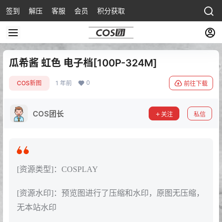
签到
解压
客服
会员
积分获取
瓜希酱 虹色 电子档[100P-324M]
0
COS新图
1 年前
前往下载
COS团长
关注
私信
[资源类型]：COSPLAY
[资源水印]：预览图进行了压缩和水印，原图无压缩，
无本站水印