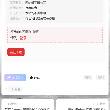
解压教程：
网站最顶部有写
存储网盘：
百度网盘
有无水印：
本站均不加水印
温馨提示：
有任何问题请联系客服
您当前的等级为
游客
请先
登录
前往下载
0
0
海报分享
收藏
瓜希酱
COS新图
COS新图
艾西Aiwest 星野[49P-290M]
奈汐酱nice 玄鸳[65P1V-