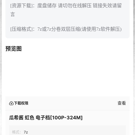
[资源下载]：度盘储存 请切勿在线解压 链接失效请留
言
[压缩格式]：7z或7z分卷双层压缩(请使用7z软件解压)
预览图
查看
下载权限
瓜希酱 虹色 电子档[100P-324M]
格式：
7z