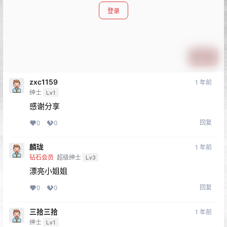
登录
提交
zxc1159
1 年前
绅士
Lv1
感谢分享
回复
0
0
麟珑
1 年前
钻石会员
超级绅士
Lv3
漂亮小姐姐
回复
0
0
三拾三拾
1 年前
绅士
Lv1