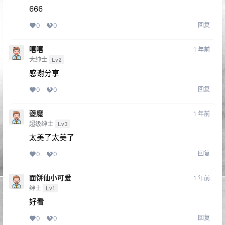
666
回复
0
0
嘻嘻
1 年前
大绅士
Lv2
感谢分享
回复
0
0
夔魔
1 年前
超级绅士
Lv3
太美了太美了
回复
0
0
面饼仙小可爱
1 年前
绅士
Lv1
好看
回复
0
0