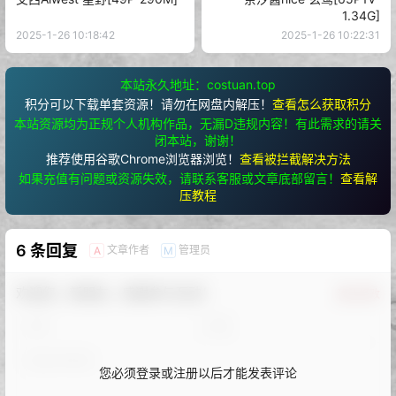
1.34G]
2025-1-26 10:18:42
2025-1-26 10:22:31
本站永久地址：costuan.top
积分可以下载单套资源！请勿在网盘内解压！
查看怎么获取积分
本站资源均为正规个人机构作品，无漏D违规内容！有此需求的请关
闭本站，谢谢！
推荐使用谷歌Chrome浏览器浏览！
查看被拦截解决方法
如果充值有问题或资源失效，请联系客服或文章底部留言！
查看解
压教程
6 条回复
文章作者
管理员
A
M
欢迎您，新朋友，感谢参与互动！
确认修改
您必须登录或注册以后才能发表评论