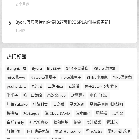
2 个月前
6
Byoru写真图片包合集[327套][COSPLAY][持续更新]
1 周前
热门标签
Bangni邦尼
Byoru
ElyEE子
G44不会受伤
Kitaro_绮太郎
miko酱ww
Natsuko夏夏子
rioko凉凉子
Shika小鹿鹿
Yiko湿润兔
yuuhui玉汇
九柒喵
二佐Nisa
云溪溪
兔子Zzz不吃胡萝卜
半半子
咬一口兔娘
奈汐酱nice
封疆疆v
小仓千代w
屿鱼Yukako
抖娘利世
日奈娇
星之迟迟
星澜是澜澜叫澜妹呀
桜桃喵
水淼aqua
洛璃LoLiSAMA
清水由乃
焖焖碳
瓜希酱
白栎Shirly
神楽坂真冬
秋和柯基
花铃
蜜汁猫裘
蠢沫沫
轩萧学姐
阿包也是兔娘
雨波_HaneAme
雪晴Astra
雯妹不讲道理