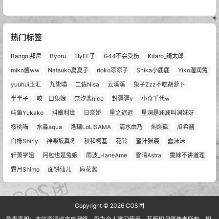
热门标签
Bangni邦尼
Byoru
ElyEE子
G44不会受伤
Kitaro_绮太郎
miko酱ww
Natsuko夏夏子
rioko凉凉子
Shika小鹿鹿
Yiko湿润兔
yuuhui玉汇
九柒喵
二佐Nisa
云溪溪
兔子Zzz不吃胡萝卜
半半子
咬一口兔娘
奈汐酱nice
封疆疆v
小仓千代w
屿鱼Yukako
抖娘利世
日奈娇
星之迟迟
星澜是澜澜叫澜妹呀
桜桃喵
水淼aqua
洛璃LoLiSAMA
清水由乃
焖焖碳
瓜希酱
白栎Shirly
神楽坂真冬
秋和柯基
花铃
蜜汁猫裘
蠢沫沫
轩萧学姐
阿包也是兔娘
雨波_HaneAme
雪晴Astra
雯妹不讲道理
霜月Shimo
面饼仙儿
麻花酱
Copyright © 2026
COS团