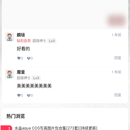
提交
麟珑
1 年前
钻石会员
超级绅士
Lv3
好看的
回复
0
0
魔皇
1 年前
超级绅士
Lv3
美美美美美美美美
回复
0
0
热门浏览
1
水淼aqua COS写真图片包合集[273套][持续更新]