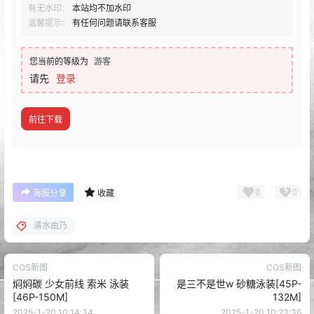
有无水印：
本站均不加水印
温馨提示：
有任何问题请联系客服
您当前的等级为
游客
请先
登录
前往下载
0
0
海报分享
收藏
清水由乃
COS新图
COS新图
焖焖碳 少女前线 索米 泳装
是三不是世w 砂糖泳装[45P-
[46P-150M]
132M]
2025-1-20 10:14:34
2025-1-20 10:23:36