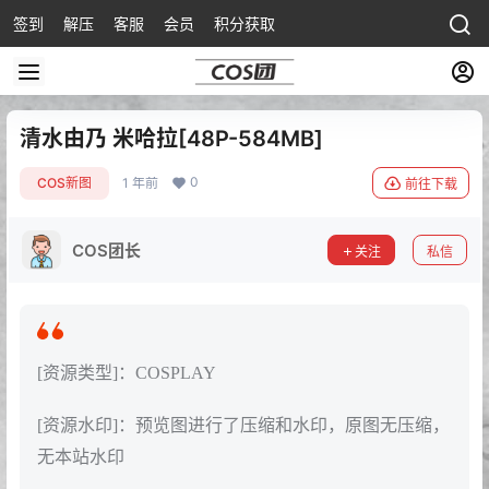
签到
解压
客服
会员
积分获取
清水由乃 米哈拉[48P-584MB]
0
COS新图
1 年前
前往下载
COS团长
关注
私信
[资源类型]：COSPLAY
[资源水印]：预览图进行了压缩和水印，原图无压缩，
无本站水印