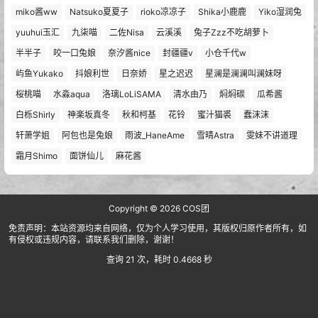
miko酱ww
Natsuko夏夏子
rioko凉凉子
Shika小鹿鹿
Yiko湿润兔
yuuhui玉汇
九柒喵
二佐Nisa
云溪溪
兔子Zzz不吃胡萝卜
半半子
咬一口兔娘
奈汐酱nice
封疆疆v
小仓千代w
屿鱼Yukako
抖娘利世
日奈娇
星之迟迟
星澜是澜澜叫澜妹呀
桜桃喵
水淼aqua
洛璃LoLiSAMA
清水由乃
焖焖碳
瓜希酱
白栎Shirly
神楽坂真冬
秋和柯基
花铃
蜜汁猫裘
蠢沫沫
轩萧学姐
阿包也是兔娘
雨波_HaneAme
雪晴Astra
雯妹不讲道理
霜月Shimo
面饼仙儿
麻花酱
Copyright © 2026
COS团
免责声明：本站资源均来自网络，仅为个人学习使用，其版权归原作者所有，如
有侵权或违规内容，请联系我们删除，谢谢！
查询 21 次，耗时 0.4668 秒