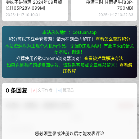
雯妹不讲道理 2024年09月舰
桜满三时 甘雨奶牛[83P-
长[165P28V-699M]
790MB]
2025-1-17 10:10:01
2025-1-17 10:22:33
本站永久地址：costuan.top
积分可以下载单套资源！请勿在网盘内解压！
查看怎么获取积分
本站资源均为正规个人机构作品，无漏D违规内容！有此需求的请关
闭本站，谢谢！
推荐使用谷歌Chrome浏览器浏览！
查看被拦截解决方法
如果充值有问题或资源失效，请联系客服或文章底部留言！
查看解
压教程
0 条回复
文章作者
管理员
A
M
欢迎您，新朋友，感谢参与互动！
确认修改
您必须登录或注册以后才能发表评论