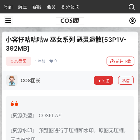
签到
解压
客服
会员
积分获取
小容仔咕咕咕w 巫女系列 恶灵退散[53P1V-
392MB]
0
COS新图
1 年前
前往下载
COS团长
关注
私信
[资源类型]：COSPLAY
[资源水印]：预览图进行了压缩和水印，原图无压缩，
无本站水印