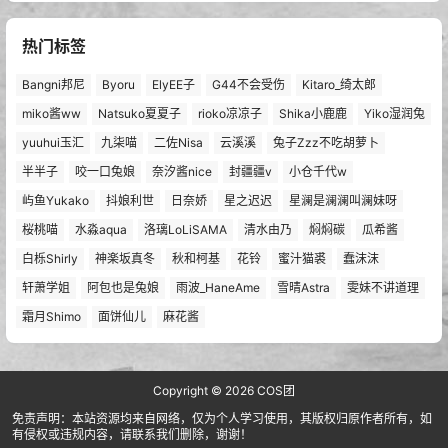
热门标签
Bangni邦尼
Byoru
ElyEE子
G44不会受伤
Kitaro_绮太郎
miko酱ww
Natsuko夏夏子
rioko凉凉子
Shika小鹿鹿
Yiko湿润兔
yuuhui玉汇
九柒喵
二佐Nisa
云溪溪
兔子Zzz不吃胡萝卜
半半子
咬一口兔娘
奈汐酱nice
封疆疆v
小仓千代w
屿鱼Yukako
抖娘利世
日奈娇
星之迟迟
星澜是澜澜叫澜妹呀
桜桃喵
水淼aqua
洛璃LoLiSAMA
清水由乃
焖焖碳
瓜希酱
白栎Shirly
神楽坂真冬
秋和柯基
花铃
蜜汁猫裘
蠢沫沫
轩萧学姐
阿包也是兔娘
雨波_HaneAme
雪晴Astra
雯妹不讲道理
霜月Shimo
面饼仙儿
麻花酱
Copyright © 2026
COS团
免责声明：本站资源均来自网络，仅为个人学习使用，其版权归原作者所有，如
有侵权或违规内容，请联系我们删除，谢谢！