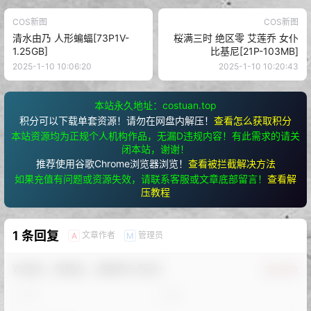
COS新图
COS新图
清水由乃 人形蝙蝠[73P1V-
桜满三时 绝区零 艾莲乔 女仆
1.25GB]
比基尼[21P-103MB]
2025-1-10 10:06:20
2025-1-10 10:20:43
本站永久地址：costuan.top
积分可以下载单套资源！请勿在网盘内解压！
查看怎么获取积分
本站资源均为正规个人机构作品，无漏D违规内容！有此需求的请关
闭本站，谢谢！
推荐使用谷歌Chrome浏览器浏览！
查看被拦截解决方法
如果充值有问题或资源失效，请联系客服或文章底部留言！
查看解
压教程
1 条回复
文章作者
管理员
A
M
欢迎您，新朋友，感谢参与互动！
确认修改