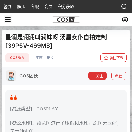
签到
解压
客服
会员
积分获取
星澜是澜澜叫澜妹呀 汤屋女仆自拍定制
[39P5V-469MB]
0
COS新图
1 年前
前往下载
COS团长
关注
私信
[资源类型]：COSPLAY
[资源水印]：预览图进行了压缩和水印，原图无压缩，
无本站水印