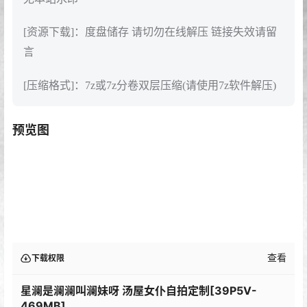
[资源下载]：度盘储存 请切勿在线解压 链接失效请留
言
[压缩格式]：7z或7z分卷双层压缩(请使用7z软件解压)
预览图
查看
下载权限
星澜是澜澜叫澜妹呀 汤屋女仆自拍定制[39P5V-
469MB]