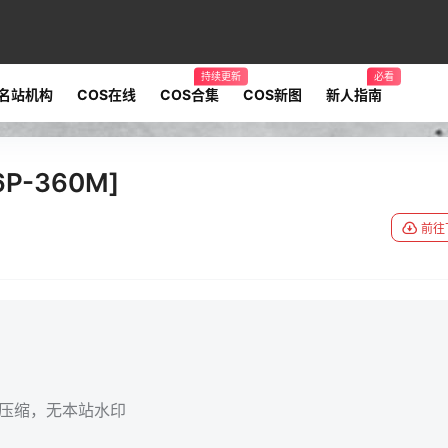
持续更新
必看
名站机构
COS在线
COS合集
COS新图
新人指南
P-360M]
前往
无压缩，无本站水印