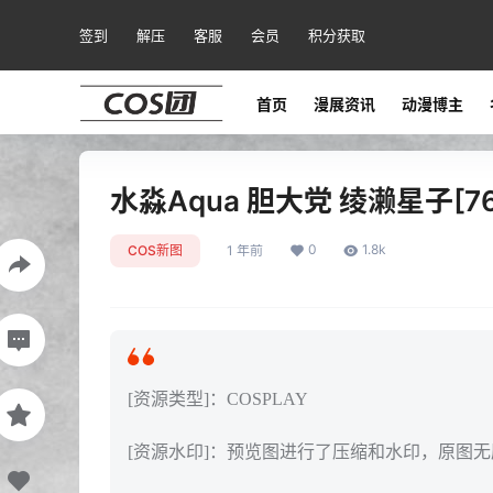
签到
解压
客服
会员
积分获取
首页
漫展资讯
动漫博主
水淼Aqua 胆大党 绫濑星子[76
0
1.8k
COS新图
1 年前
[资源类型]：COSPLAY
[资源水印]：预览图进行了压缩和水印，原图