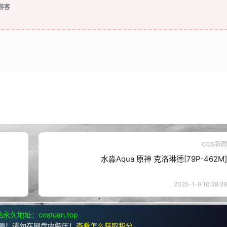
游客
COS新图
水淼Aqua 原神 克洛琳德[79P-462M]
2025-1-9 10:28:28
永久地址：costuan.top
源！请勿在网盘内解压！
查看怎么获取积分