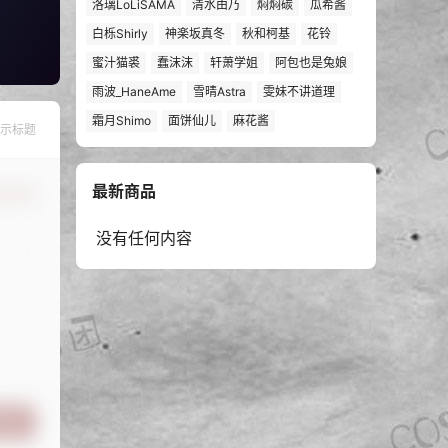
洛璃LoLiSAMA
清水由乃
焖焖碳
瓜希酱
白栎Shirly
神楽坂真冬
秋和柯基
花铃
蜜汁猫裘
蠢沫沫
轩萧学姐
阿包也是兔娘
雨波_HaneAme
雪晴Astra
雯妹不讲道理
霜月Shimo
面饼仙儿
麻花酱
示标题
最新商品
认修改
没有任何内容
提交