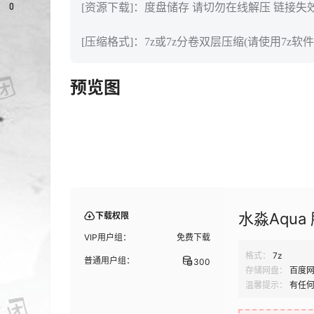
0
[资源下载]：度盘储存 请切勿在线解压 链接失
[压缩格式]：7z或7z分卷双层压缩(请使用7z软件
预览图
水淼Aqua
下载权限
VIP用户组：
免费下载
格式：
7z
普通用户组：
300
存储网盘：
百度
温馨提示：
有任