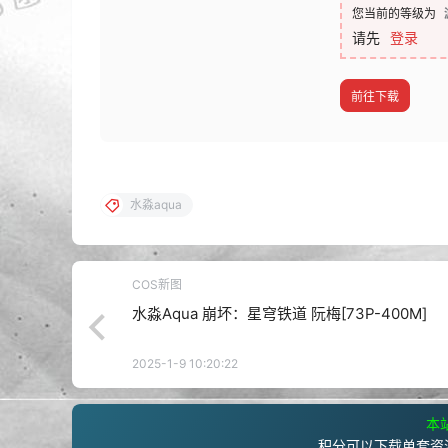
您当前的等级为
请先
登录
前往下载
水淼aqua
COS新图
水淼Aqua 崩坏：星穹铁道 阮梅[73P-400M]
2025-1-9 10:20:22
本站
积分可以下载单套资