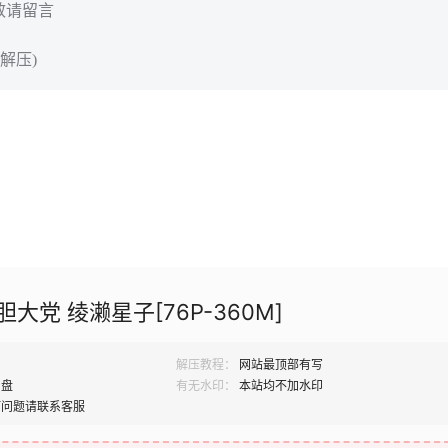
效请留言
解压)
 胆大党 绫濑星子[76P-360M]
解压教程：
网站最顶部有写
网盘
有无水印：
本站均不加水印
何问题请联系客服