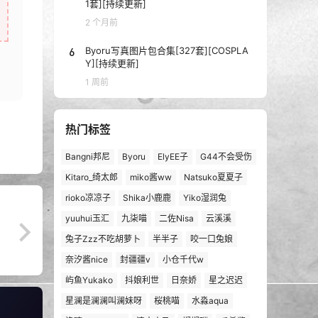
1套][持续更新]
2 个月前
6
Byoru写真图片包合集[327套][COSPLA
Y][持续更新]
1 周前
热门标签
Bangni邦尼
Byoru
ElyEE子
G44不会受伤
Kitaro_绮太郎
miko酱ww
Natsuko夏夏子
rioko凉凉子
Shika小鹿鹿
Yiko湿润兔
yuuhui玉汇
九柒喵
二佐Nisa
云溪溪
兔子Zzz不吃胡萝卜
半半子
咬一口兔娘
奈汐酱nice
封疆疆v
小仓千代w
屿鱼Yukako
抖娘利世
日奈娇
星之迟迟
星澜是澜澜叫澜妹呀
桜桃喵
水淼aqua