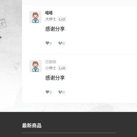
嘻嘻
大绅士
Lv2
感谢分享
0
0
已删除
小绅士
Lv0
感谢分享
0
0
最新商品