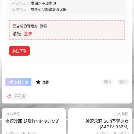
有无水印：
本站均不加水印
温馨提示：
有任何问题请联系客服
您当前的等级为
游客
请先
登录
前往下载
0
0
海报分享
收藏
麻花酱
COS新图
COS新图
零崎沙耶 胡滕[141P-931MB]
神沢永莉 Suiri圣诞少女
[84P1V-938M]
2025-1-5 10:16:41
2025-1-5 10:30:36