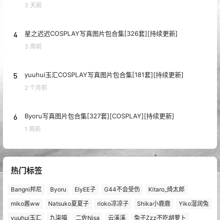
3 天前
4
星之迟迟COSPLAY写真图片包合集[326套][持续更新]
3 周前
5
yuuhui玉汇COSPLAY写真图片包合集[181套][持续更新]
2 个月前
6
Byoru写真图片包合集[327套][COSPLAY][持续更新]
1 周前
热门标签
Bangni邦尼
Byoru
ElyEE子
G44不会受伤
Kitaro_绮太郎
miko酱ww
Natsuko夏夏子
rioko凉凉子
Shika小鹿鹿
Yiko湿润兔
yuuhui玉汇
九柒喵
二佐Nisa
云溪溪
兔子Zzz不吃胡萝卜