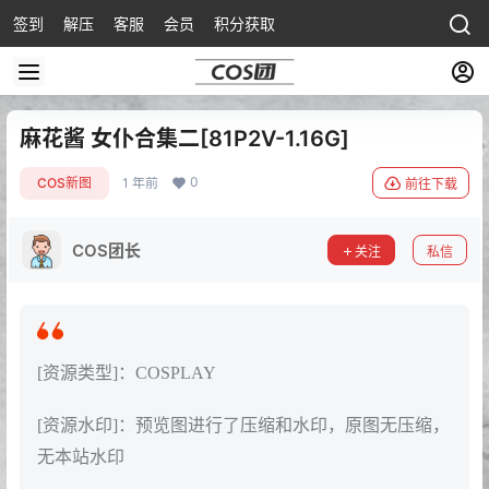
签到
解压
客服
会员
积分获取
麻花酱 女仆合集二[81P2V-1.16G]
0
COS新图
1 年前
前往下载
COS团长
关注
私信
[资源类型]：COSPLAY
[资源水印]：预览图进行了压缩和水印，原图无压缩，
无本站水印