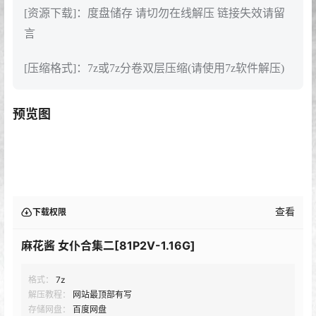
[资源下载]：度盘储存 请切勿在线解压 链接失效请留
言
[压缩格式]：7z或7z分卷双层压缩(请使用7z软件解压)
预览图
查看
下载权限
麻花酱 女仆合集二[81P2V-1.16G]
格式：
7z
解压教程：
网站最顶部有写
存储网盘：
百度网盘