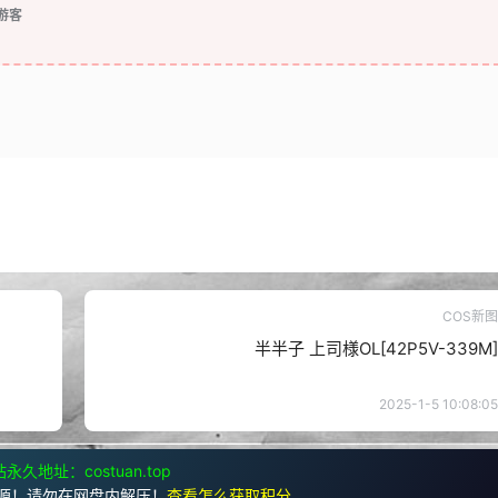
游客
COS新图
半半子 上司様OL[42P5V-339M]
2025-1-5 10:08:05
永久地址：costuan.top
源！请勿在网盘内解压！
查看怎么获取积分