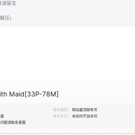
效请留言
解压)
ith Maid[33P-78M]
解压教程：
网站最顶部有写
网盘
有无水印：
本站均不加水印
何问题请联系客服