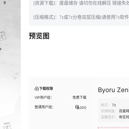
0
[资源下载]：度盘储存 请切勿在线解压 链接失
[压缩格式]：7z或7z分卷双层压缩(请使用7z软件
预览图
Byoru Zen
下载权限
VIP用户组：
免费下载
格式：
7z
普通用户组：
200
存储网盘：
百度
温馨提示：
有任