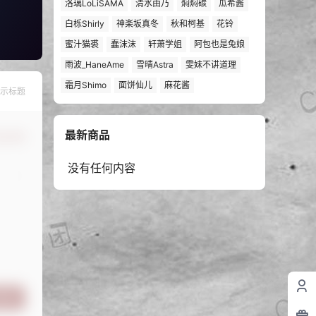
洛璃LoLiSAMA
清水由乃
焖焖碳
瓜希酱
白栎Shirly
神楽坂真冬
秋和柯基
花铃
蜜汁猫裘
蠢沫沫
轩萧学姐
阿包也是兔娘
雨波_HaneAme
雪晴Astra
雯妹不讲道理
霜月Shimo
面饼仙儿
麻花酱
示标题
最新商品
认修改
没有任何内容
提交