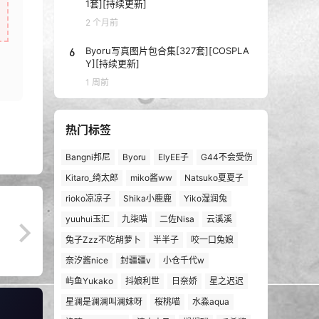
1套][持续更新]
2 个月前
6
Byoru写真图片包合集[327套][COSPLA
Y][持续更新]
1 周前
热门标签
Bangni邦尼
Byoru
ElyEE子
G44不会受伤
Kitaro_绮太郎
miko酱ww
Natsuko夏夏子
rioko凉凉子
Shika小鹿鹿
Yiko湿润兔
yuuhui玉汇
九柒喵
二佐Nisa
云溪溪
兔子Zzz不吃胡萝卜
半半子
咬一口兔娘
奈汐酱nice
封疆疆v
小仓千代w
屿鱼Yukako
抖娘利世
日奈娇
星之迟迟
星澜是澜澜叫澜妹呀
桜桃喵
水淼aqua