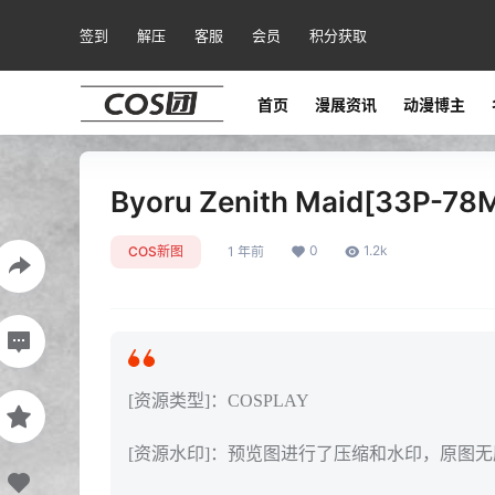
签到
解压
客服
会员
积分获取
首页
漫展资讯
动漫博主
Byoru Zenith Maid[33P-78
0
1.2k
COS新图
1 年前
[资源类型]：COSPLAY
[资源水印]：预览图进行了压缩和水印，原图