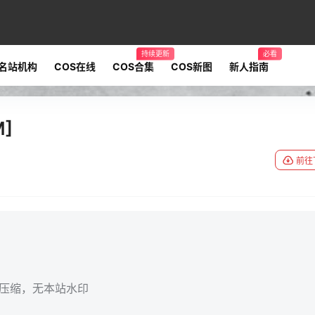
持续更新
必看
名站机构
COS在线
COS合集
COS新图
新人指南
M]
前往
无压缩，无本站水印