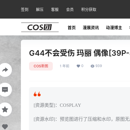
签到
解压
客服
会员
积分获取
首页
漫展资讯
动漫博主
G44不会受伤 玛丽 偶像[39P-
0
939
COS新图
1 年前
[资源类型]：COSPLAY
[资源水印]：预览图进行了压缩和水印，原图