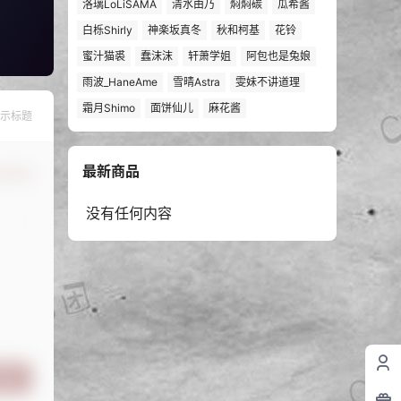
洛璃LoLiSAMA
清水由乃
焖焖碳
瓜希酱
白栎Shirly
神楽坂真冬
秋和柯基
花铃
蜜汁猫裘
蠢沫沫
轩萧学姐
阿包也是兔娘
雨波_HaneAme
雪晴Astra
雯妹不讲道理
霜月Shimo
面饼仙儿
麻花酱
示标题
最新商品
认修改
没有任何内容
提交