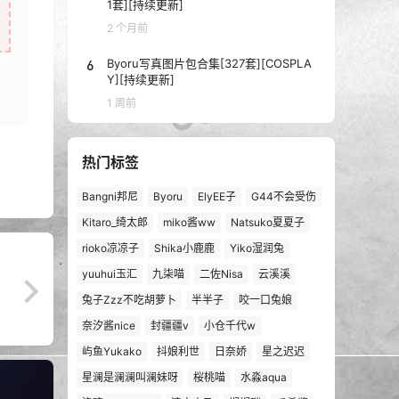
1套][持续更新]
2 个月前
6
Byoru写真图片包合集[327套][COSPLA
Y][持续更新]
1 周前
热门标签
Bangni邦尼
Byoru
ElyEE子
G44不会受伤
Kitaro_绮太郎
miko酱ww
Natsuko夏夏子
rioko凉凉子
Shika小鹿鹿
Yiko湿润兔
yuuhui玉汇
九柒喵
二佐Nisa
云溪溪
兔子Zzz不吃胡萝卜
半半子
咬一口兔娘
奈汐酱nice
封疆疆v
小仓千代w
屿鱼Yukako
抖娘利世
日奈娇
星之迟迟
星澜是澜澜叫澜妹呀
桜桃喵
水淼aqua