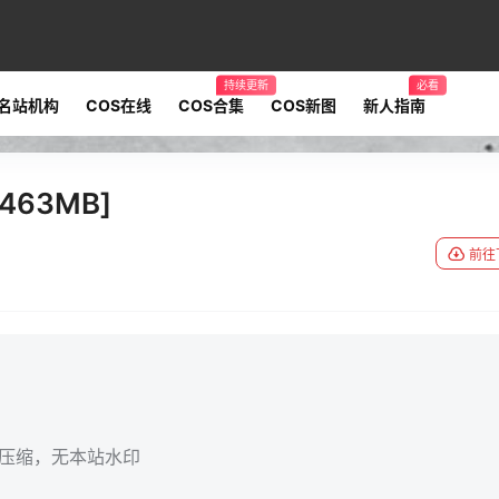
持续更新
必看
名站机构
COS在线
COS合集
COS新图
新人指南
463MB]
前往
无压缩，无本站水印