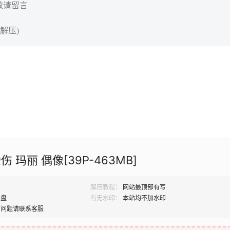
效请留言
解压)
伤 玛丽 偶像[39P-463MB]
解压教程：
网站最顶部有写
网盘
有无水印：
本站均不加水印
何问题请联系客服