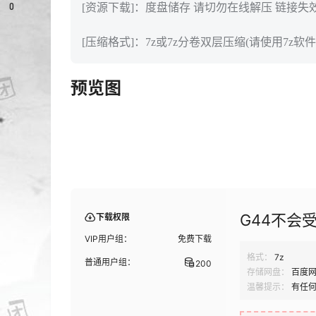
0
[资源下载]：度盘储存 请切勿在线解压 链接失
[压缩格式]：7z或7z分卷双层压缩(请使用7z软件
预览图
G44不会受
下载权限
VIP用户组：
免费下载
格式：
7z
普通用户组：
200
存储网盘：
百度
温馨提示：
有任