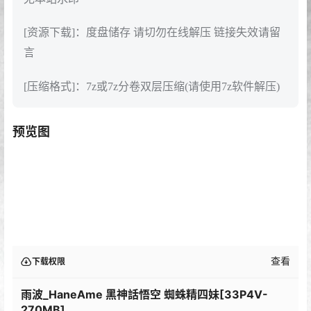
[资源下载]：度盘储存 请切勿在线解压 链接失效请留
言
[压缩格式]：7z或7z分卷双层压缩(请使用7z软件解压)
预览图
查看
下载权限
雨波_HaneAme 黑神話悟空 蜘蛛精四妹[33P4V-
270MB]