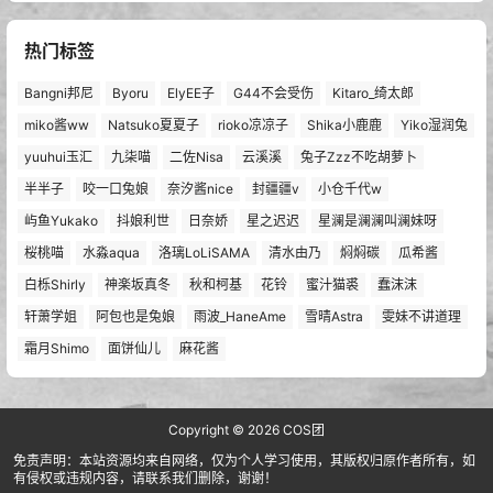
热门标签
Bangni邦尼
Byoru
ElyEE子
G44不会受伤
Kitaro_绮太郎
miko酱ww
Natsuko夏夏子
rioko凉凉子
Shika小鹿鹿
Yiko湿润兔
yuuhui玉汇
九柒喵
二佐Nisa
云溪溪
兔子Zzz不吃胡萝卜
半半子
咬一口兔娘
奈汐酱nice
封疆疆v
小仓千代w
屿鱼Yukako
抖娘利世
日奈娇
星之迟迟
星澜是澜澜叫澜妹呀
桜桃喵
水淼aqua
洛璃LoLiSAMA
清水由乃
焖焖碳
瓜希酱
白栎Shirly
神楽坂真冬
秋和柯基
花铃
蜜汁猫裘
蠢沫沫
轩萧学姐
阿包也是兔娘
雨波_HaneAme
雪晴Astra
雯妹不讲道理
霜月Shimo
面饼仙儿
麻花酱
Copyright © 2026
COS团
免责声明：本站资源均来自网络，仅为个人学习使用，其版权归原作者所有，如
有侵权或违规内容，请联系我们删除，谢谢！