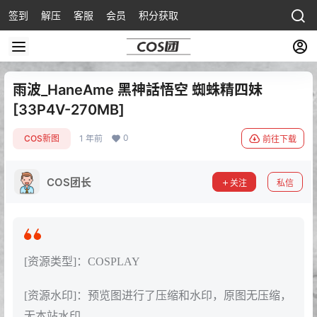
签到
解压
客服
会员
积分获取
雨波_HaneAme 黑神話悟空 蜘蛛精四妹
[33P4V-270MB]
0
COS新图
1 年前
前往下载
COS团长
关注
私信
[资源类型]：COSPLAY
[资源水印]：预览图进行了压缩和水印，原图无压缩，
无本站水印