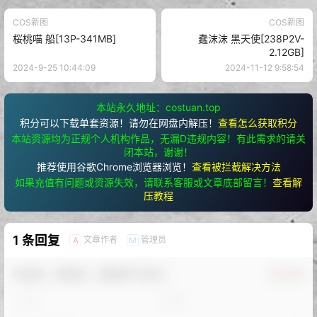
COS新图
COS新图
桜桃喵 船[13P-341MB]
蠢沫沫 黑天使[238P2V-
2.12GB]
2024-9-25 10:44:09
2024-11-12 9:58:54
本站永久地址：costuan.top
积分可以下载单套资源！请勿在网盘内解压！
查看怎么获取积分
本站资源均为正规个人机构作品，无漏D违规内容！有此需求的请关
闭本站，谢谢！
推荐使用谷歌Chrome浏览器浏览！
查看被拦截解决方法
如果充值有问题或资源失效，请联系客服或文章底部留言！
查看解
压教程
1 条回复
文章作者
管理员
A
M
欢迎您，新朋友，感谢参与互动！
确认修改