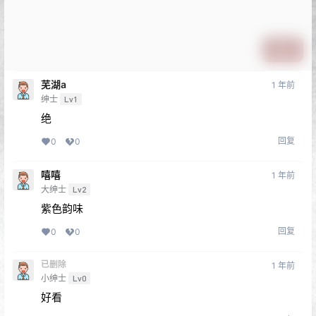
提交
芜湖a
1 年前
绅士
Lv1
绝
回复
0
0
嘻嘻
1 年前
大绅士
Lv2
紫色韵味
回复
0
0
已删除
1 年前
小绅士
Lv0
好看