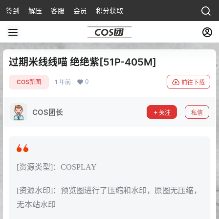
签到
解压
客服
会员
积分获取
过期米线线喵 绝绝紫[51P-405M]
0
COS新图
1 年前
前往下载
COS团长
关注
私信
[资源类型]：COSPLAY
[资源水印]：预览图进行了压缩和水印，原图无压缩，
无本站水印