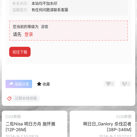
有无水印：
本站均不加水印
温馨提示：
有任何问题请联系客服
您当前的等级为
游客
请先
登录
前往下载
0
0
海报分享
收藏
过期米线线喵
COS新图
COS新图
二佐Nisa 明日方舟 施怀雅
啊日日_Ganlory 杀伐忍者
[12P-26M]
[38P-346M]
2024-9-2 10:09:19
2024-9-2 10:17:02