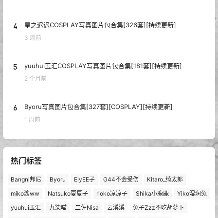
4
星之迟迟COSPLAY写真图片包合集[326套][持续更新]
3 周前
5
yuuhui玉汇COSPLAY写真图片包合集[181套][持续更新]
2 个月前
6
Byoru写真图片包合集[327套][COSPLAY][持续更新]
1 周前
热门标签
Bangni邦尼
Byoru
ElyEE子
G44不会受伤
Kitaro_绮太郎
miko酱ww
Natsuko夏夏子
rioko凉凉子
Shika小鹿鹿
Yiko湿润兔
yuuhui玉汇
九柒喵
二佐Nisa
云溪溪
兔子Zzz不吃胡萝卜