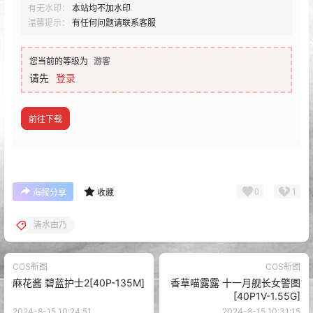
有无水印：
本站均不加水印
温馨提示：
有任何问题请联系客服
您当前的等级为
游客
请先
登录
前往下载
0
1
海报分享
收藏
清水由乃
COS新图
COS新图
麻花酱 碧蓝护士2[40P-135M]
香草喵露露 十一月舰长女警图
[40P1V-1.55G]
2024-8-15 10:24:51
2024-8-15 10:31:15