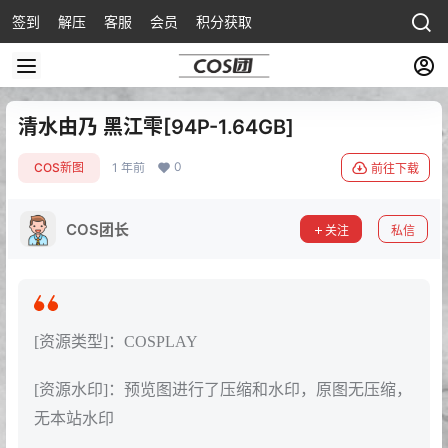
签到
解压
客服
会员
积分获取
清水由乃 黑江雫[94P-1.64GB]
0
COS新图
1 年前
前往下载
COS团长
关注
私信
[资源类型]：COSPLAY
[资源水印]：预览图进行了压缩和水印，原图无压缩，
无本站水印