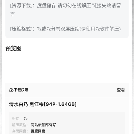
[资源下载]：度盘储存 请切勿在线解压 链接失效请留
言
[压缩格式]：7z或7z分卷双层压缩(请使用7z软件解压)
预览图
查看
下载权限
清水由乃 黑江雫[94P-1.64GB]
格式：
7z
解压教程：
网站最顶部有写
存储网盘：
百度网盘