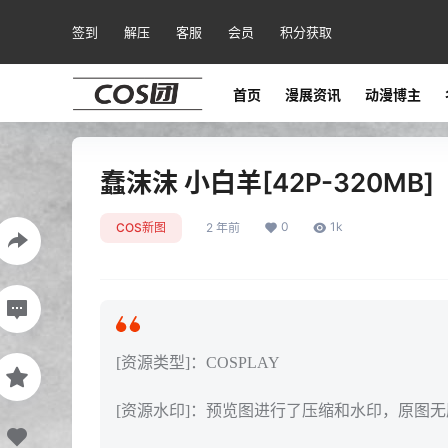
签到
解压
客服
会员
积分获取
首页
漫展资讯
动漫博主
蠢沫沫 小白羊[42P-320MB]
0
1k
COS新图
2 年前
[资源类型]：COSPLAY
[资源水印]：预览图进行了压缩和水印，原图