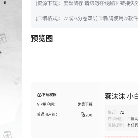
0
[资源下载]：度盘储存 请切勿在线解压 链接失
[压缩格式]：7z或7z分卷双层压缩(请使用7z软件
预览图
蠢沫沫 小白
下载权限
VIP用户组：
免费下载
格式：
7z
普通用户组：
200
存储网盘：
百度
温馨提示：
有任