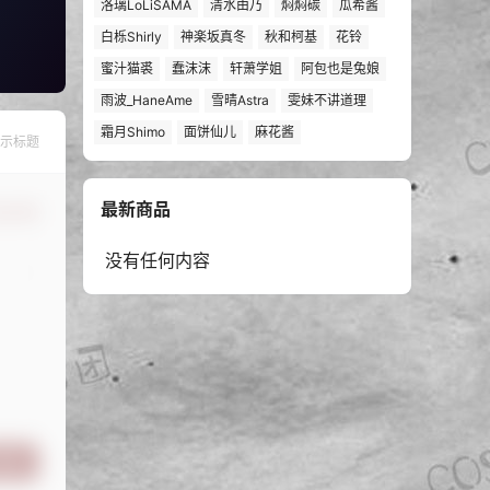
洛璃LoLiSAMA
清水由乃
焖焖碳
瓜希酱
白栎Shirly
神楽坂真冬
秋和柯基
花铃
蜜汁猫裘
蠢沫沫
轩萧学姐
阿包也是兔娘
雨波_HaneAme
雪晴Astra
雯妹不讲道理
霜月Shimo
面饼仙儿
麻花酱
示标题
最新商品
认修改
没有任何内容
提交