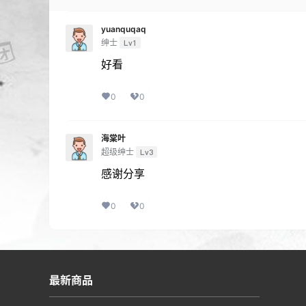
yuanquqaq
绅士
Lv1
好看
0
0
海棠叶
超级绅士
Lv3
感谢分享
0
0
最新商品