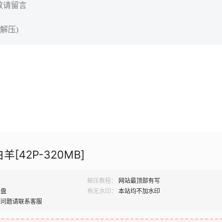
效请留言
解压)
羊[42P-320MB]
解压教程：
网站最顶部有写
网盘
有无水印：
本站均不加水印
何问题请联系客服