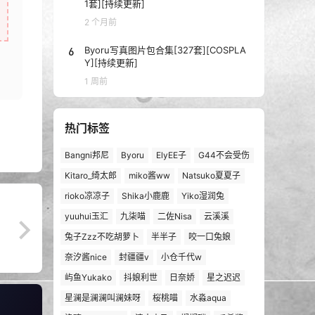
1套][持续更新]
2 个月前
6
Byoru写真图片包合集[327套][COSPLA
Y][持续更新]
1 周前
热门标签
Bangni邦尼
Byoru
ElyEE子
G44不会受伤
Kitaro_绮太郎
miko酱ww
Natsuko夏夏子
rioko凉凉子
Shika小鹿鹿
Yiko湿润兔
yuuhui玉汇
九柒喵
二佐Nisa
云溪溪
兔子Zzz不吃胡萝卜
半半子
咬一口兔娘
奈汐酱nice
封疆疆v
小仓千代w
屿鱼Yukako
抖娘利世
日奈娇
星之迟迟
星澜是澜澜叫澜妹呀
桜桃喵
水淼aqua