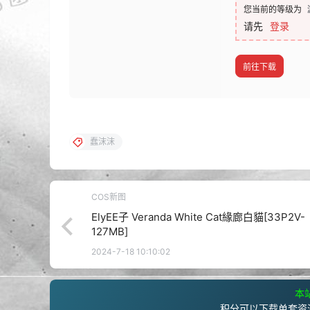
您当前的等级为
请先
登录
前往下载
蠢沫沫
COS新图
ElyEE子 Veranda White Cat緣廊白貓[33P2V-
127MB]
2024-7-18 10:10:02
本站
积分可以下载单套资