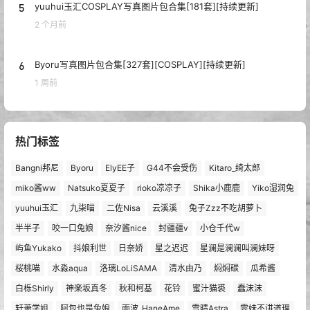
5
yuuhui玉汇COSPLAY写真图片包合集[181套][持续更新]
2 个月前
6
Byoru写真图片包合集[327套][COSPLAY][持续更新]
1 周前
热门标签
Bangni邦尼
Byoru
ElyEE子
G44不会受伤
Kitaro_绮太郎
miko酱ww
Natsuko夏夏子
rioko凉凉子
Shika小鹿鹿
Yiko湿润兔
yuuhui玉汇
九柒喵
二佐Nisa
云溪溪
兔子Zzz不吃胡萝卜
半半子
咬一口兔娘
奈汐酱nice
封疆疆v
小仓千代w
屿鱼Yukako
抖娘利世
日奈娇
星之迟迟
星澜是澜澜叫澜妹呀
桜桃喵
水淼aqua
洛璃LoLiSAMA
清水由乃
焖焖碳
瓜希酱
白栎Shirly
神楽坂真冬
秋和柯基
花铃
蜜汁猫裘
蠢沫沫
轩萧学姐
阿包也是兔娘
雨波_HaneAme
雪晴Astra
雯妹不讲道理