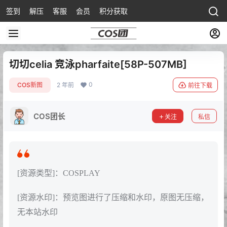
签到
解压
客服
会员
积分获取
切切celia 竞泳pharfaite[58P-507MB]
0
COS新图
2 年前
前往下载
COS团长
关注
私信
[资源类型]：COSPLAY
[资源水印]：预览图进行了压缩和水印，原图无压缩，
无本站水印