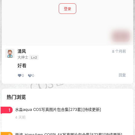
登录
提交
清风
8 个月前
大绅士
Lv2
好看
回复
0
0
热门浏览
1
水淼aqua COS写真图片包合集[273套][持续更新]
4 天前
雨波_HaneAme COSPLAY写真图片包合集[572套][持续更新]