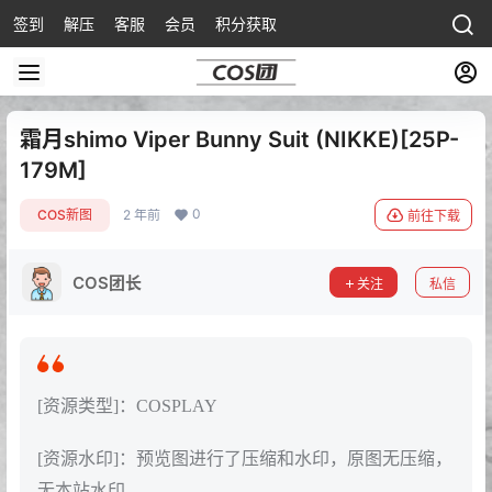
签到
解压
客服
会员
积分获取
霜月shimo Viper Bunny Suit (NIKKE)[25P-
179M]
0
COS新图
2 年前
前往下载
COS团长
关注
私信
[资源类型]：COSPLAY
[资源水印]：预览图进行了压缩和水印，原图无压缩，
无本站水印