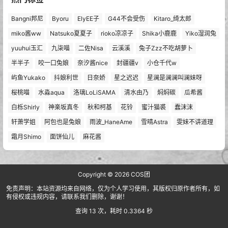
Bangni邦尼
Byoru
ElyEE子
G44不会受伤
Kitaro_绮太郎
miko酱ww
Natsuko夏夏子
rioko凉凉子
Shika小鹿鹿
Yiko湿润兔
yuuhui玉汇
九柒喵
二佐Nisa
云溪溪
兔子Zzz不吃胡萝卜
半半子
咬一口兔娘
奈汐酱nice
封疆疆v
小仓千代w
屿鱼Yukako
抖娘利世
日奈娇
星之迟迟
星澜是澜澜叫澜妹呀
桜桃喵
水淼aqua
洛璃LoLiSAMA
清水由乃
焖焖碳
瓜希酱
白栎Shirly
神楽坂真冬
秋和柯基
花铃
蜜汁猫裘
蠢沫沫
轩萧学姐
阿包也是兔娘
雨波_HaneAme
雪晴Astra
雯妹不讲道理
霜月Shimo
面饼仙儿
麻花酱
Copyright © 2026
COS团
免责声明：本站资源均来自网络，仅为个人学习使用，其版权归原作者所有，如
有侵权或违规内容，请联系我们删除，谢谢！
查询 13 次，耗时 0.3364 秒