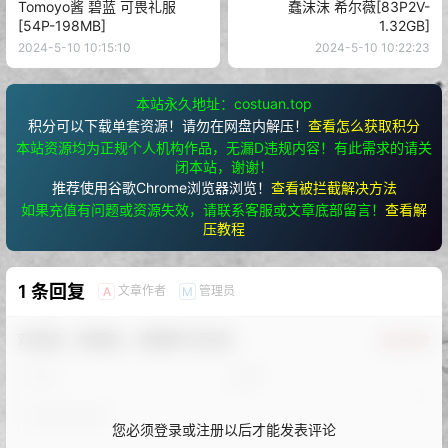
Tomoyo酱 碧蓝 可畏礼服
蠢沫沫 希尔薇[83P2V-
[54P-198MB]
1.32GB]
2024-5-10 10:15:10
2024-5-10 10:22:23
本站永久地址：costuan.top
积分可以下载单套资源！请勿在网盘内解压！
查看怎么获取积分
本站资源均为正规个人机构作品，无漏D违规内容！有此需求的请关
闭本站，谢谢！
推荐使用谷歌Chrome浏览器浏览！
查看被拦截解决方法
如果充值有问题或资源失效，请联系客服或文章底部留言！
查看解
压教程
1 条回复
文章作者
管理员
A
M
欢迎您，新朋友，感谢参与互动！
确认修改
您必须登录或注册以后才能发表评论