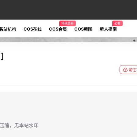
持续更新
必看
名站机构
COS在线
COS合集
COS新图
新人指南
]
前往
无压缩，无本站水印