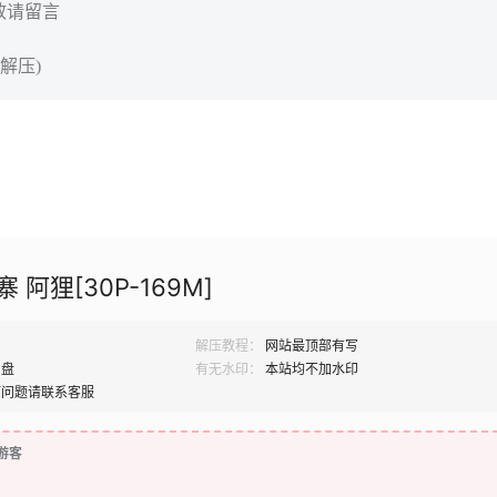
效请留言
解压)
寨 阿狸[30P-169M]
解压教程：
网站最顶部有写
网盘
有无水印：
本站均不加水印
何问题请联系客服
游客