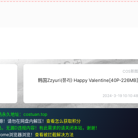
COS新图
韩国Zzyuri(쮸리) Happy Valentine[40P-226MB]
2024-3-19 10:10:48
永久地址：costuan.top
源！请勿在网盘内解压！
查看怎么获取积分
品，无漏D违规内容！有此需求的请关闭本站，谢谢！
rome浏览器浏览！
查看被拦截解决方法