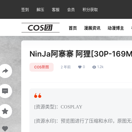
签到
解压
客服
会员
积分获取
首页
漫展资讯
动漫博主
NinJa阿寨寨 阿狸[30P-169M
0
1.2k
COS新图
2 年前
[资源类型]：COSPLAY
[资源水印]：预览图进行了压缩和水印，原图