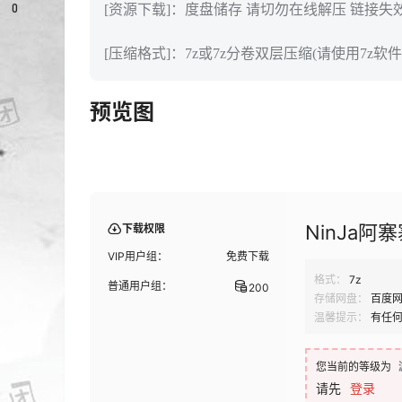
0
[资源下载]：度盘储存 请切勿在线解压 链接失
[压缩格式]：7z或7z分卷双层压缩(请使用7z软件
预览图
NinJa阿寨
下载权限
VIP用户组：
免费下载
格式：
7z
普通用户组：
200
存储网盘：
百度
温馨提示：
有任
您当前的等级为
请先
登录