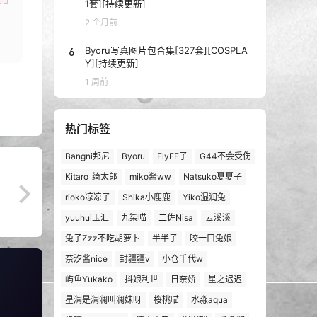
1套][持续更新]
2 个月前
6
Byoru写真图片包合集[327套][COSPLA
Y][持续更新]
1 周前
热门标签
Bangni邦尼
Byoru
ElyEE子
G44不会受伤
Kitaro_绮太郎
miko酱ww
Natsuko夏夏子
rioko凉凉子
Shika小鹿鹿
Yiko湿润兔
yuuhui玉汇
九柒喵
二佐Nisa
云溪溪
兔子Zzz不吃胡萝卜
半半子
咬一口兔娘
奈汐酱nice
封疆疆v
小仓千代w
屿鱼Yukako
抖娘利世
日奈娇
星之迟迟
星澜是澜澜叫澜妹呀
桜桃喵
水淼aqua