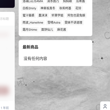
洛璃LoLiSAMA
清水由乃
焖焖碳
瓜希酱
白栎Shirly
神楽坂真冬
秋和柯基
花铃
蜜汁猫裘
蠢沫沫
轩萧学姐
阿包也是兔娘
示标题
雨波_HaneAme
雪晴Astra
雯妹不讲道理
霜月Shimo
面饼仙儿
麻花酱
认修改
最新商品
没有任何内容
提交
1 年前