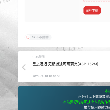
前往下载
NinJa阿寨寨
COS新图
星之迟迟 无期迷途可可莉克[43P-152M]
2024-3-18 10:10:54
本站
积分可以下载单套资
本站资源均为正规个人机构作
推荐使用谷歌Ch